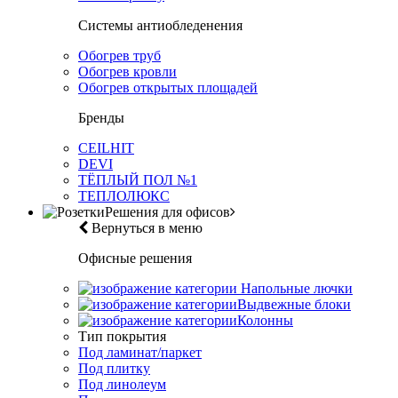
Системы антиобледенения
Обогрев труб
Обогрев кровли
Обогрев открытых площадей
Бренды
CEILHIT
DEVI
ТЁПЛЫЙ ПОЛ №1
ТЕПЛОЛЮКС
Решения для офисов
Вернуться в меню
Офисные решения
Напольные лючки
Выдвежные блоки
Колонны
Тип покрытия
Под ламинат/паркет
Под плитку
Под линолеум