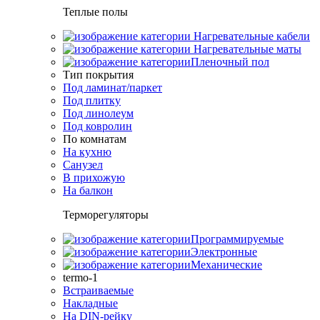
Теплые полы
Нагревательные кабели
Нагревательные маты
Пленочный пол
Тип покрытия
Под ламинат/паркет
Под плитку
Под линолеум
Под ковролин
По комнатам
На кухню
Санузел
В прихожую
На балкон
Терморегуляторы
Программируемые
Электронные
Механические
termo-1
Встраиваемые
Накладные
На DIN-рейку