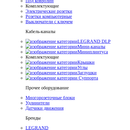
Под ковролин
Комплектующие
Электрические розетки
Розетки компьютерные
Выключатели с ключем
Кабель-каналы
LEGRAND DLP
Мини-каналы
Миниплинтуса
Комплектующие
Крышки
Углы
Заглушки
Суппорта
Прочее оборудование
Многорозеточные блоки
Удлинители
Датчики движения
Бренды
LEGRAND