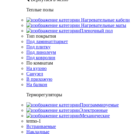
Теплые полы
Нагревательные кабели
Нагревательные маты
Пленочный пол
Тип покрытия
Под ламинат/паркет
Под плитку
Под линолеум
Под ковролин
По комнатам
На кухню
Санузел
В прихожую
На балкон
Терморегуляторы
Программируемые
Электронные
Механические
termo-1
Встраиваемые
Накладные