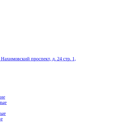
 Нахимовский проспект, д. 24 стр. 1,
кие
ные
ные
ие