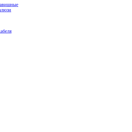
лавишные
алюзи
абеля