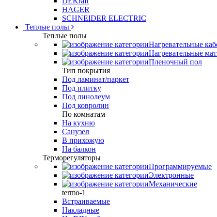
DEKraft
HAGER
SCHNEIDER ELECTRIC
Теплые полы
Теплые полы
Нагревательные каб
Нагревательные ма
Пленочный пол
Тип покрытия
Под ламинат/паркет
Под плитку
Под линолеум
Под ковролин
По комнатам
На кухню
Санузел
В прихожую
На балкон
Терморегуляторы
Программируемые
Электронные
Механические
termo-1
Встраиваемые
Накладные