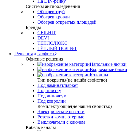
На DIN-рейку
Системы антиобледенения
Обогрев труб
Обогрев кровли
Обогрев открытых площадей
Бренды
CEILHIT
DEVI
ТЕПЛОЛЮКС
ТЁПЛЫЙ ПОЛ №1
Решения для офиса
Офисные решения
Напольные лючки
Выдвежные блоки
Колонны
Тип покрытия(не нашёл свойство)
Под ламинат/паркет
Под плитку
Под линолеум
Под ковролин
Комплектующие(не нашёл свойство)
Электрические розетки
Розетки компьютерные
Выключатели с ключем
Кабель-каналы