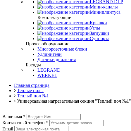
LEGRAND DLP
Мини-каналы
Миниплинтуса
Комплектующие
Крышки
Углы
Заглушки
Суппорта
Прочее оборудование
Многорозеточные блоки
Удлинители
Датчики движения
Бренды
LEGRAND
WERKEL
Главная страница
Теплые полы
Теплый пол №1
Универсальная нагревательная секция "Теплый пол №1
Ваше имя
*
Контактный телефон
*
Email