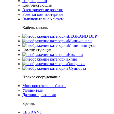
Под ковролин
Комплектующие
Электрические розетки
Розетки компьютерные
Выключатели с ключем
Кабель-каналы
LEGRAND DLP
Мини-каналы
Миниплинтуса
Комплектующие
Крышки
Углы
Заглушки
Суппорта
Прочее оборудование
Многорозеточные блоки
Удлинители
Датчики движения
Бренды
LEGRAND