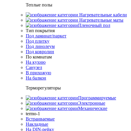
Теплые полы
Нагревательные кабели
Нагревательные маты
Пленочный пол
Тип покрытия
Под ламинат/паркет
Под плитку
Под линолеум
Под ковролин
По комнатам
На кухню
Санузел
В прихожую
На балкон
Терморегуляторы
Программируемые
Электронные
Механические
termo-1
Встраиваемые
Накладные
На DIN-рейку