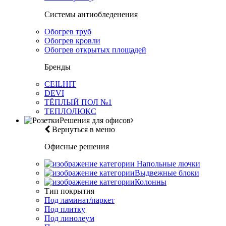
Системы антиобледенения
Обогрев труб
Обогрев кровли
Обогрев открытых площадей
Бренды
CEILHIT
DEVI
ТЁПЛЫЙ ПОЛ №1
ТЕПЛОЛЮКС
Решения для офисов
Вернуться в меню
Офисные решения
Напольные лючки
Выдвежные блоки
Колонны
Тип покрытия
Под ламинат/паркет
Под плитку
Под линолеум