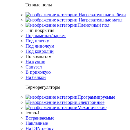
Теплые полы
Нагревательные кабели
Нагревательные маты
Пленочный пол
Тип покрытия
Под ламинат/паркет
Под плитку
Под линолеум
Под ковролин
По комнатам
На кухню
Санузел
В прихожую
На балкон
Терморегуляторы
Программируемые
Электронные
Механические
termo-1
Встраиваемые
Накладные
На DIN-рейку