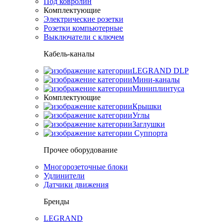
Под ковролин
Комплектующие
Электрические розетки
Розетки компьютерные
Выключатели с ключем
Кабель-каналы
LEGRAND DLP
Мини-каналы
Миниплинтуса
Комплектующие
Крышки
Углы
Заглушки
Суппорта
Прочее оборудование
Многорозеточные блоки
Удлинители
Датчики движения
Бренды
LEGRAND