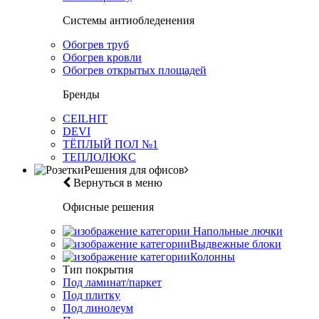
Системы антиобледенения
Обогрев труб
Обогрев кровли
Обогрев открытых площадей
Бренды
CEILHIT
DEVI
ТЁПЛЫЙ ПОЛ №1
ТЕПЛОЛЮКС
Решения для офисов
Вернуться в меню
Офисные решения
Напольные лючки
Выдвежные блоки
Колонны
Тип покрытия
Под ламинат/паркет
Под плитку
Под линолеум