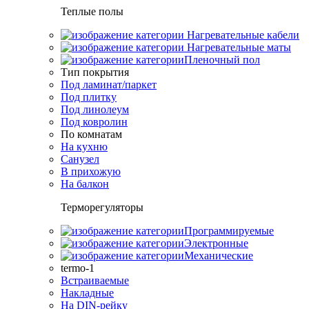
Теплые полы
Нагревательные кабели
Нагревательные маты
Пленочный пол
Тип покрытия
Под ламинат/паркет
Под плитку
Под линолеум
Под ковролин
По комнатам
На кухню
Санузел
В прихожую
На балкон
Терморегуляторы
Программируемые
Электронные
Механические
termo-1
Встраиваемые
Накладные
На DIN-рейку