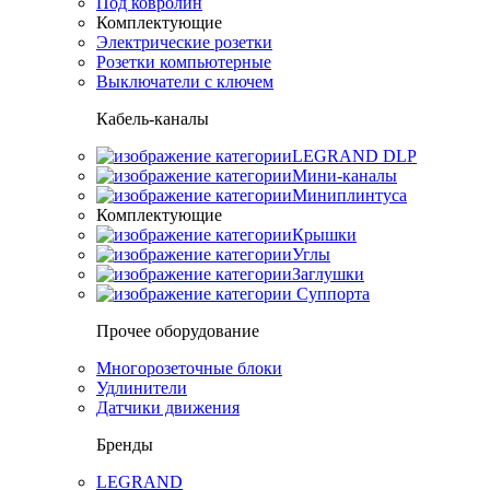
Под ковролин
Комплектующие
Электрические розетки
Розетки компьютерные
Выключатели с ключем
Кабель-каналы
LEGRAND DLP
Мини-каналы
Миниплинтуса
Комплектующие
Крышки
Углы
Заглушки
Суппорта
Прочее оборудование
Многорозеточные блоки
Удлинители
Датчики движения
Бренды
LEGRAND