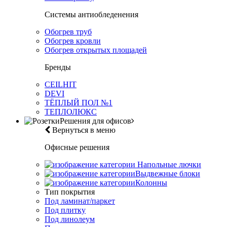
Системы антиобледенения
Обогрев труб
Обогрев кровли
Обогрев открытых площадей
Бренды
CEILHIT
DEVI
ТЁПЛЫЙ ПОЛ №1
ТЕПЛОЛЮКС
Решения для офисов
Вернуться в меню
Офисные решения
Напольные лючки
Выдвежные блоки
Колонны
Тип покрытия
Под ламинат/паркет
Под плитку
Под линолеум