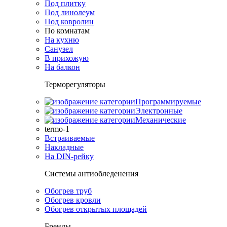
Под плитку
Под линолеум
Под ковролин
По комнатам
На кухню
Санузел
В прихожую
На балкон
Терморегуляторы
Программируемые
Электронные
Механические
termo-1
Встраиваемые
Накладные
На DIN-рейку
Системы антиобледенения
Обогрев труб
Обогрев кровли
Обогрев открытых площадей
Бренды