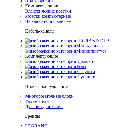
Под ковролин
Комплектующие
Электрические розетки
Розетки компьютерные
Выключатели с ключем
Кабель-каналы
LEGRAND DLP
Мини-каналы
Миниплинтуса
Комплектующие
Крышки
Углы
Заглушки
Суппорта
Прочее оборудование
Многорозеточные блоки
Удлинители
Датчики движения
Бренды
LEGRAND