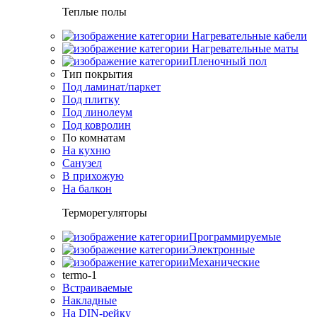
Теплые полы
Нагревательные кабели
Нагревательные маты
Пленочный пол
Тип покрытия
Под ламинат/паркет
Под плитку
Под линолеум
Под ковролин
По комнатам
На кухню
Санузел
В прихожую
На балкон
Терморегуляторы
Программируемые
Электронные
Механические
termo-1
Встраиваемые
Накладные
На DIN-рейку