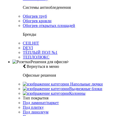
Системы антиобледенения
Обогрев труб
Обогрев кровли
Обогрев открытых площадей
Бренды
CEILHIT
DEVI
ТЁПЛЫЙ ПОЛ №1
ТЕПЛОЛЮКС
Решения для офисов
Вернуться в меню
Офисные решения
Напольные лючки
Выдвежные блоки
Колонны
Тип покрытия
Под ламинат/паркет
Под плитку
Под линолеум