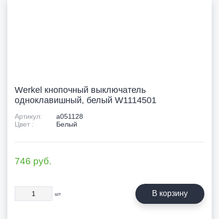
Werkel кнопочный выключатель
одноклавишный, белый W1114501
Артикул:
a051128
Цвет :
Белый
746
руб.
В корзину
шт