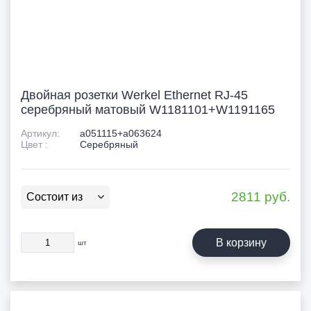
Двойная розетки Werkel Еthernet RJ-45
серебряный матовый W1181101+W1191165
Артикул:
a051115+a063624
Цвет :
Серебряный
2811
руб.
Состоит из
В корзину
шт