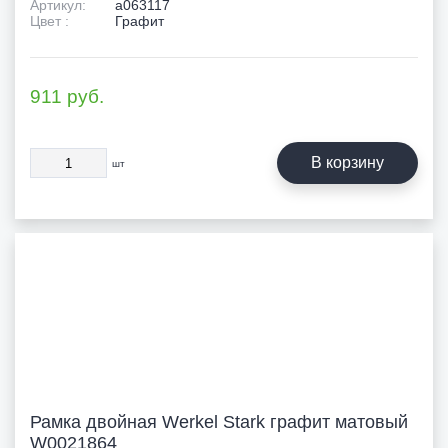
Артикул:
a063117
Цвет :
Графит
911
руб.
В корзину
шт
Рамка двойная Werkel Stark графит матовый
W0021864