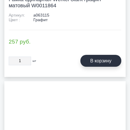
матовый W0011864
Артикул:
a063115
Цвет :
Графит
257
руб.
В корзину
шт