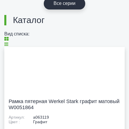
Все серии
Каталог
Вид списка:
Рамка пятерная Werkel Stark графит матовый
W0051864
Артикул:
a063119
Цвет :
Графит