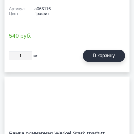
Артикул:
a063116
Цвет :
Графит
540
руб.
В корзину
шт
Рамка одинарная Werkel Stark графит