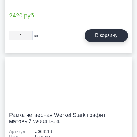
2420
руб.
В корзину
шт
Рамка четверная Werkel Stark графит
матовый W0041864
Артикул:
a063118
Цвет :
Графит