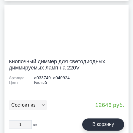
Кнопочный диммер для светодиодных
диммируемых ламп на 220V
Артикул:
a033749+a040924
Цвет :
Белый
12646
руб.
Состоит из
В корзину
шт