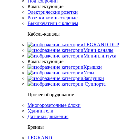
Под ковролин
Комплектующие
Электрические розетки
Розетки компьютерные
Выключатели с ключем
Кабель-каналы
LEGRAND DLP
Мини-каналы
Миниплинтуса
Комплектующие
Крышки
Углы
Заглушки
Суппорта
Прочее оборудование
Многорозеточные блоки
Удлинители
Датчики движения
Бренды
LEGRAND