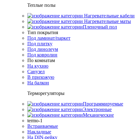
Теплые полы
Нагревательные кабели
Нагревательные маты
Пленочный пол
Тип покрытия
Под ламинат/паркет
Под плитку
Под линолеум
Под ковролин
По комнатам
На кухню
Санузел
В прихожую
На балкон
Терморегуляторы
Программируемые
Электронные
Механические
termo-1
Встраиваемые
Накладные
На DIN-рейку