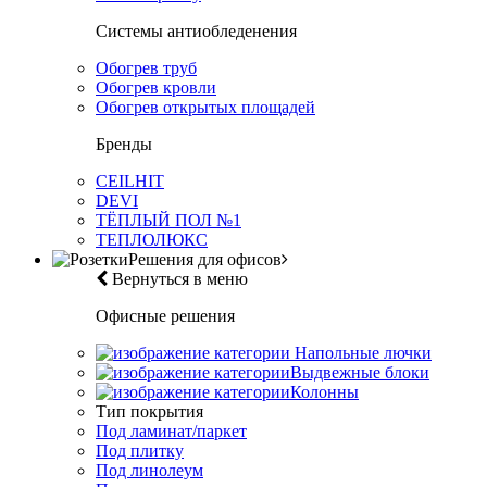
Системы антиобледенения
Обогрев труб
Обогрев кровли
Обогрев открытых площадей
Бренды
CEILHIT
DEVI
ТЁПЛЫЙ ПОЛ №1
ТЕПЛОЛЮКС
Решения для офисов
Вернуться в меню
Офисные решения
Напольные лючки
Выдвежные блоки
Колонны
Тип покрытия
Под ламинат/паркет
Под плитку
Под линолеум