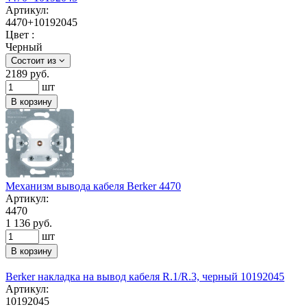
Артикул:
4470+10192045
Цвет :
Черный
Состоит из
2189
руб.
шт
В корзину
Механизм вывода кабеля Berker 4470
Артикул:
4470
1 136 руб.
шт
В корзину
Berker накладка на вывод кабеля R.1/R.3, черный 10192045
Артикул:
10192045