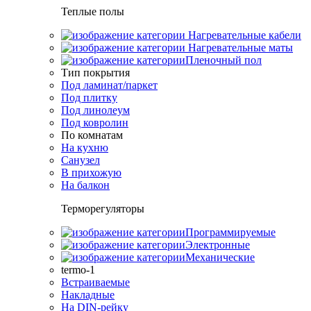
Теплые полы
Нагревательные кабели
Нагревательные маты
Пленочный пол
Тип покрытия
Под ламинат/паркет
Под плитку
Под линолеум
Под ковролин
По комнатам
На кухню
Санузел
В прихожую
На балкон
Терморегуляторы
Программируемые
Электронные
Механические
termo-1
Встраиваемые
Накладные
На DIN-рейку