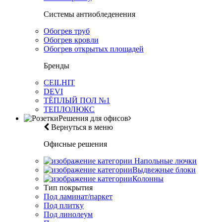
Системы антиобледенения
Обогрев труб
Обогрев кровли
Обогрев открытых площадей
Бренды
CEILHIT
DEVI
ТЁПЛЫЙ ПОЛ №1
ТЕПЛОЛЮКС
Решения для офисов
Вернуться в меню
Офисные решения
Напольные лючки
Выдвежные блоки
Колонны
Тип покрытия
Под ламинат/паркет
Под плитку
Под линолеум