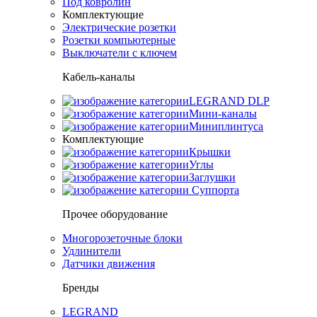
Под ковролин
Комплектующие
Электрические розетки
Розетки компьютерные
Выключатели с ключем
Кабель-каналы
LEGRAND DLP
Мини-каналы
Миниплинтуса
Комплектующие
Крышки
Углы
Заглушки
Суппорта
Прочее оборудование
Многорозеточные блоки
Удлинители
Датчики движения
Бренды
LEGRAND