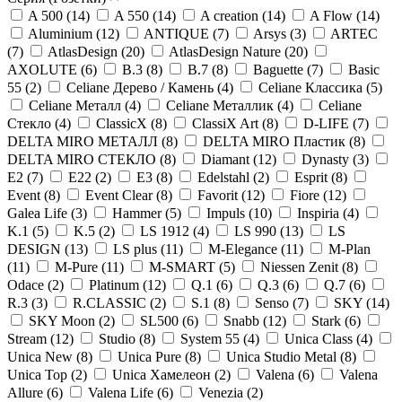
A 500 (14)
A 550 (14)
A creation (14)
A Flow (14)
Aluminium (12)
ANTIQUE (7)
Arsys (3)
ARTEC
(7)
AtlasDesign (20)
AtlasDesign Nature (20)
AXOLUTE (6)
B.3 (8)
B.7 (8)
Baguette (7)
Bаsic
55 (2)
Celiane Дерево / Камень (4)
Celiane Классика (5)
Celiane Металл (4)
Celiane Металлик (4)
Celiane
Стекло (4)
ClassicX (8)
ClassiX Art (8)
D-LIFE (7)
DELTA MIRO МЕТАЛЛ (8)
DELTA MIRO Пластик (8)
DELTA MIRO СТЕКЛО (8)
Diamant (12)
Dynasty (3)
E2 (7)
E22 (2)
E3 (8)
Edelstahl (2)
Esprit (8)
Event (8)
Event Clear (8)
Favorit (12)
Fiore (12)
Galea Life (3)
Hammer (5)
Impuls (10)
Inspiria (4)
K.1 (5)
K.5 (2)
LS 1912 (4)
LS 990 (13)
LS
DESIGN (13)
LS plus (11)
M-Elegance (11)
M-Plan
(11)
M-Pure (11)
M-SMART (5)
Niessen Zenit (8)
Odace (2)
Platinum (12)
Q.1 (6)
Q.3 (6)
Q.7 (6)
R.3 (3)
R.CLASSIC (2)
S.1 (8)
Senso (7)
SKY (14)
SKY Moon (2)
SL500 (6)
Snabb (12)
Stark (6)
Stream (12)
Studio (8)
System 55 (4)
Unica Class (4)
Unica New (8)
Unica Pure (8)
Unica Studio Metal (8)
Unica Top (2)
Unica Хамелеон (2)
Valena (6)
Valena
Allure (6)
Valena Life (6)
Venezia (2)