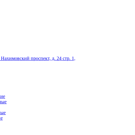
 Нахимовский проспект, д. 24 стр. 1,
кие
ные
ные
ие