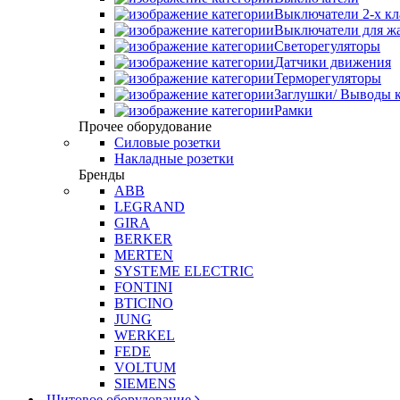
Выключатели 2-х к
Выключатели для ж
Светорегуляторы
Датчики движения
Терморегуляторы
Заглушки/ Выводы к
Рамки
Прочее оборудование
Силовые розетки
Накладные розетки
Бренды
ABB
LEGRAND
GIRA
BERKER
MERTEN
SYSTEME ELECTRIC
FONTINI
BTICINO
JUNG
WERKEL
FEDE
VOLTUM
SIEMENS
Щитовое оборудование