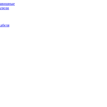
лавишные
алюзи
абеля