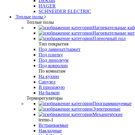
DEKraft
HAGER
SCHNEIDER ELECTRIC
Теплые полы
Теплые полы
Нагревательные каб
Нагревательные ма
Пленочный пол
Тип покрытия
Под ламинат/паркет
Под плитку
Под линолеум
Под ковролин
По комнатам
На кухню
Санузел
В прихожую
На балкон
Терморегуляторы
Программируемые
Электронные
Механические
termo-1
Встраиваемые
Накладные