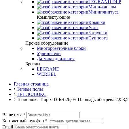
LEGRAND DLP
Мини-каналы
Миниплинтуса
Комплектующие
Крышки
Углы
Заглушки
Суппорта
Прочее оборудование
Многорозеточные блоки
Удлинители
Датчики движения
Бренды
LEGRAND
WERKEL
Главная страница
Теплые полы
ТЕПЛОЛЮКС
Теплолюкс Tropix ТЛБЭ 26,0м Площадь обогрева 2,9-3,
Ваше имя
*
Контактный телефон
*
Email