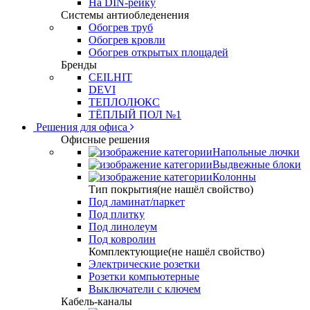
На DIN-рейку
Системы антиобледенения
Обогрев труб
Обогрев кровли
Обогрев открытых площадей
Бренды
CEILHIT
DEVI
ТЕПЛОЛЮКС
ТЁПЛЫЙ ПОЛ №1
Решения для офиса
Офисные решения
Напольные лючки
Выдвежные блоки
Колонны
Тип покрытия(не нашёл свойство)
Под ламинат/паркет
Под плитку
Под линолеум
Под ковролин
Комплектующие(не нашёл свойство)
Электрические розетки
Розетки компьютерные
Выключатели с ключем
Кабель-каналы