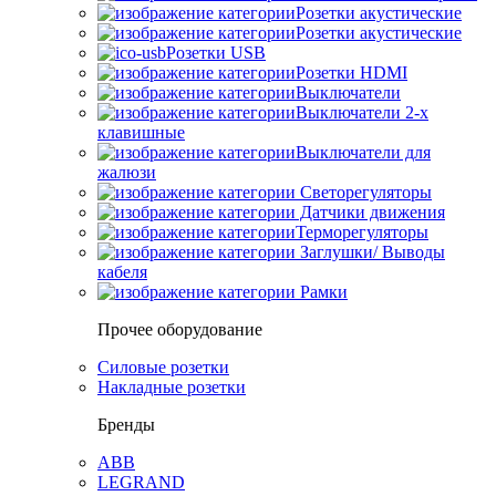
Розетки акустические
Розетки акустические
Розетки USB
Розетки HDMI
Выключатели
Выключатели 2-х
клавишные
Выключатели для
жалюзи
Светорегуляторы
Датчики движения
Терморегуляторы
Заглушки/ Выводы
кабеля
Рамки
Прочее оборудование
Силовые розетки
Накладные розетки
Бренды
ABB
LEGRAND