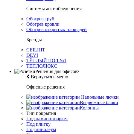
Системы антиобледенения
Обогрев труб
Обогрев кровли
Обогрев открытых площадей
Бренды
CEILHIT
DEVI
ТЁПЛЫЙ ПОЛ №1
ТЕПЛОЛЮКС
Решения для офисов
Вернуться в меню
Офисные решения
Напольные лючки
Выдвежные блоки
Колонны
Тип покрытия
Под ламинат/паркет
Под плитку
Под линолеум