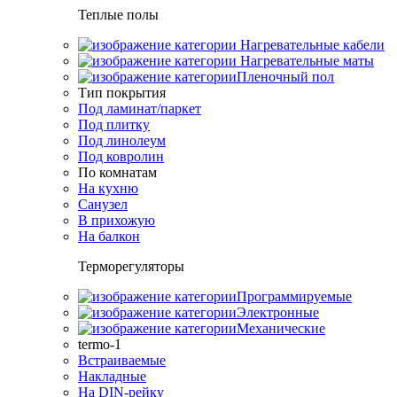
Теплые полы
Нагревательные кабели
Нагревательные маты
Пленочный пол
Тип покрытия
Под ламинат/паркет
Под плитку
Под линолеум
Под ковролин
По комнатам
На кухню
Санузел
В прихожую
На балкон
Терморегуляторы
Программируемые
Электронные
Механические
termo-1
Встраиваемые
Накладные
На DIN-рейку