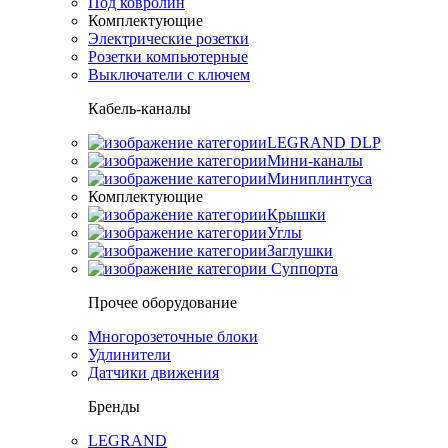
Под ковролин
Комплектующие
Электрические розетки
Розетки компьютерные
Выключатели с ключем
Кабель-каналы
LEGRAND DLP
Мини-каналы
Миниплинтуса
Комплектующие
Крышки
Углы
Заглушки
Суппорта
Прочее оборудование
Многорозеточные блоки
Удлинители
Датчики движения
Бренды
LEGRAND