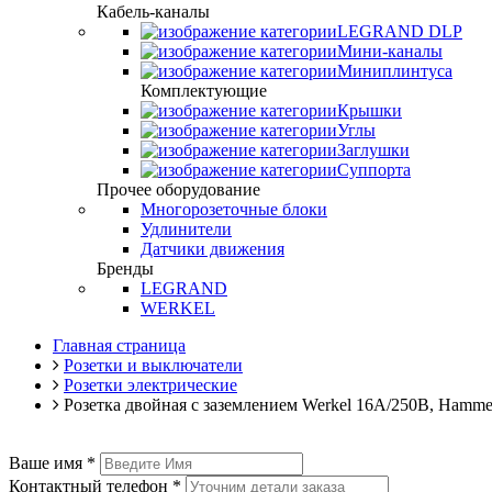
Кабель-каналы
LEGRAND DLP
Мини-каналы
Миниплинтуса
Комплектующие
Крышки
Углы
Заглушки
Суппорта
Прочее оборудование
Многорозеточные блоки
Удлинители
Датчики движения
Бренды
LEGRAND
WERKEL
Главная страница
Розетки и выключатели
Розетки электрические
Розетка двойная с заземлением Werkel 16A/250В, Hamm
Ваше имя
*
Контактный телефон
*