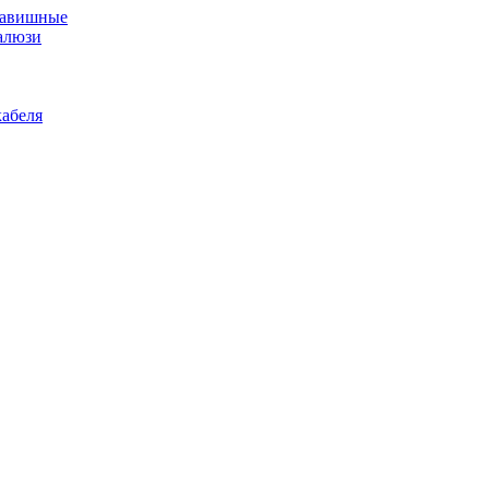
лавишные
алюзи
абеля