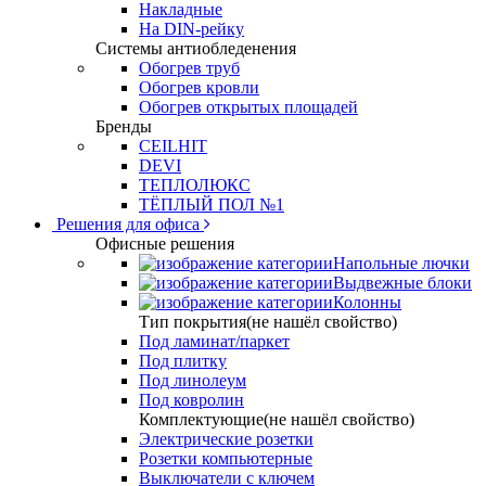
Накладные
На DIN-рейку
Системы антиобледенения
Обогрев труб
Обогрев кровли
Обогрев открытых площадей
Бренды
CEILHIT
DEVI
ТЕПЛОЛЮКС
ТЁПЛЫЙ ПОЛ №1
Решения для офиса
Офисные решения
Напольные лючки
Выдвежные блоки
Колонны
Тип покрытия(не нашёл свойство)
Под ламинат/паркет
Под плитку
Под линолеум
Под ковролин
Комплектующие(не нашёл свойство)
Электрические розетки
Розетки компьютерные
Выключатели с ключем