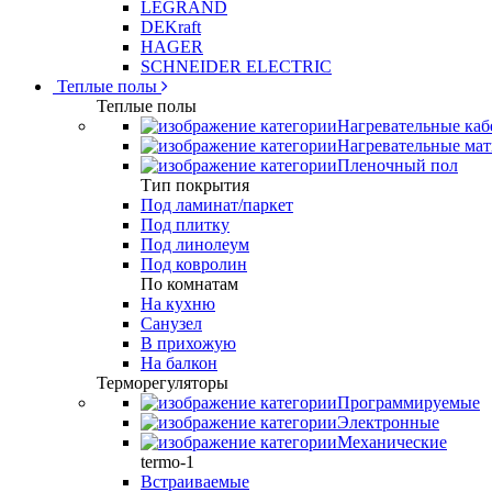
LEGRAND
DEKraft
HAGER
SCHNEIDER ELECTRIC
Теплые полы
Теплые полы
Нагревательные каб
Нагревательные ма
Пленочный пол
Тип покрытия
Под ламинат/паркет
Под плитку
Под линолеум
Под ковролин
По комнатам
На кухню
Санузел
В прихожую
На балкон
Терморегуляторы
Программируемые
Электронные
Механические
termo-1
Встраиваемые