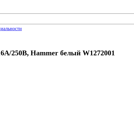
циальности
 16A/250В, Hammer белый W1272001