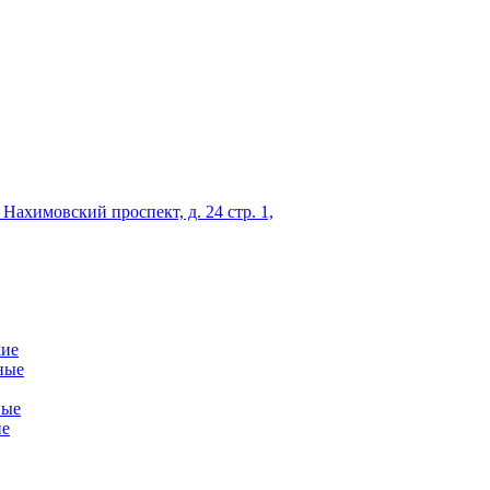
 Нахимовский проспект, д. 24 стр. 1,
кие
ные
ные
ие