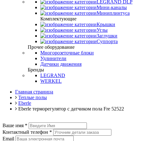
LEGRAND DLP
Мини-каналы
Миниплинтуса
Комплектующие
Крышки
Углы
Заглушки
Суппорта
Прочее оборудование
Многорозеточные блоки
Удлинители
Датчики движения
Бренды
LEGRAND
WERKEL
Главная страница
Теплые полы
Eberle
Eberle терморегулятор с датчиком пола Fre 52522
Ваше имя
*
Контактный телефон
*
Email