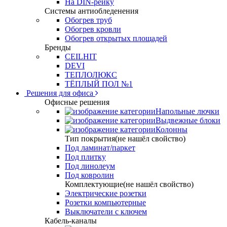
На DIN-рейку
Системы антиобледенения
Обогрев труб
Обогрев кровли
Обогрев открытых площадей
Бренды
CEILHIT
DEVI
ТЕПЛОЛЮКС
ТЁПЛЫЙ ПОЛ №1
Решения для офиса
Офисные решения
Напольные лючки
Выдвежные блоки
Колонны
Тип покрытия(не нашёл свойство)
Под ламинат/паркет
Под плитку
Под линолеум
Под ковролин
Комплектующие(не нашёл свойство)
Электрические розетки
Розетки компьютерные
Выключатели с ключем
Кабель-каналы