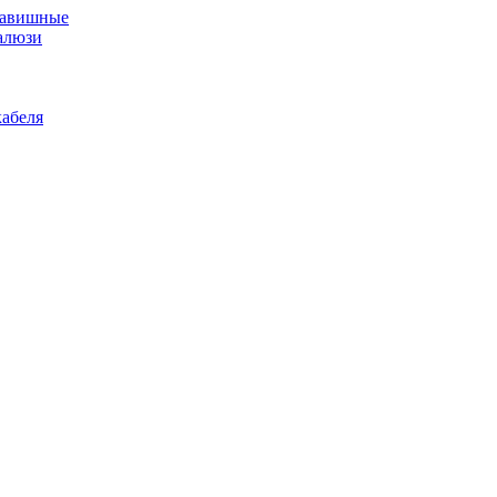
лавишные
алюзи
абеля