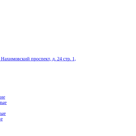
 Нахимовский проспект, д. 24 стр. 1,
кие
ные
ные
ие