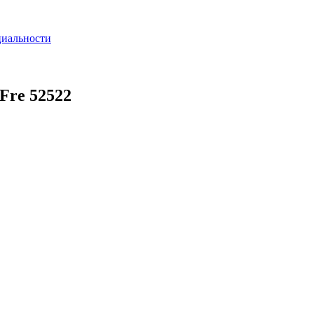
циальности
Fre 52522