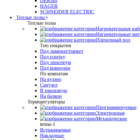
DEKraft
HAGER
SCHNEIDER ELECTRIC
Теплые полы
Теплые полы
Нагревательные каб
Нагревательные ма
Пленочный пол
Тип покрытия
Под ламинат/паркет
Под плитку
Под линолеум
Под ковролин
По комнатам
На кухню
Санузел
В прихожую
На балкон
Терморегуляторы
Программируемые
Электронные
Механические
termo-1
Встраиваемые
Накладные