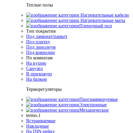
Теплые полы
Нагревательные кабели
Нагревательные маты
Пленочный пол
Тип покрытия
Под ламинат/паркет
Под плитку
Под линолеум
Под ковролин
По комнатам
На кухню
Санузел
В прихожую
На балкон
Терморегуляторы
Программируемые
Электронные
Механические
termo-1
Встраиваемые
Накладные
На DIN-рейку