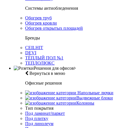
Системы антиобледенения
Обогрев труб
Обогрев кровли
Обогрев открытых площадей
Бренды
CEILHIT
DEVI
ТЁПЛЫЙ ПОЛ №1
ТЕПЛОЛЮКС
Решения для офисов
Вернуться в меню
Офисные решения
Напольные лючки
Выдвежные блоки
Колонны
Тип покрытия
Под ламинат/паркет
Под плитку
Под линолеум