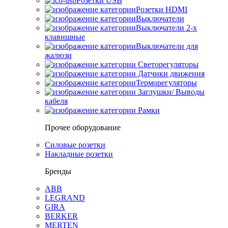
Розетки USB
Розетки HDMI
Выключатели
Выключатели 2-х
клавишные
Выключатели для
жалюзи
Светорегуляторы
Датчики движения
Терморегуляторы
Заглушки/ Выводы
кабеля
Рамки
Прочее оборудование
Силовые розетки
Накладные розетки
Бренды
ABB
LEGRAND
GIRA
BERKER
MERTEN