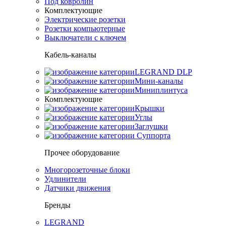
Под ковролин
Комплектующие
Электрические розетки
Розетки компьютерные
Выключатели с ключем
Кабель-каналы
LEGRAND DLP
Мини-каналы
Миниплинтуса
Комплектующие
Крышки
Углы
Заглушки
Суппорта
Прочее оборудование
Многорозеточные блоки
Удлинители
Датчики движения
Бренды
LEGRAND