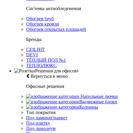
Системы антиобледенения
Обогрев труб
Обогрев кровли
Обогрев открытых площадей
Бренды
CEILHIT
DEVI
ТЁПЛЫЙ ПОЛ №1
ТЕПЛОЛЮКС
Решения для офисов
Вернуться в меню
Офисные решения
Напольные лючки
Выдвежные блоки
Колонны
Тип покрытия
Под ламинат/паркет
Под плитку
Под линолеум