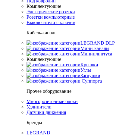
Под ковролин
Комплектующие
Электрические розетки
Розетки компьютерные
Выключатели с ключем
Кабель-каналы
LEGRAND DLP
Мини-каналы
Миниплинтуса
Комплектующие
Крышки
Углы
Заглушки
Суппорта
Прочее оборудование
Многорозеточные блоки
Удлинители
Датчики движения
Бренды
LEGRAND