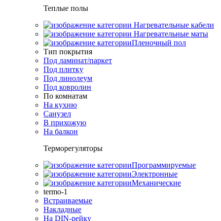
Теплые полы
Нагревательные кабели
Нагревательные маты
Пленочный пол
Тип покрытия
Под ламинат/паркет
Под плитку
Под линолеум
Под ковролин
По комнатам
На кухню
Санузел
В прихожую
На балкон
Терморегуляторы
Программируемые
Электронные
Механические
termo-1
Встраиваемые
Накладные
На DIN-рейку