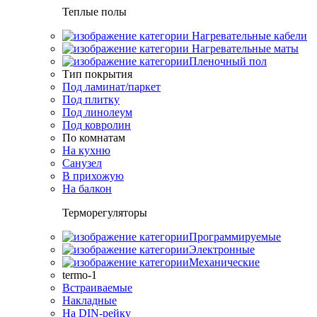
Теплые полы
Нагревательные кабели
Нагревательные маты
Пленочный пол
Тип покрытия
Под ламинат/паркет
Под плитку
Под линолеум
Под ковролин
По комнатам
На кухню
Санузел
В прихожую
На балкон
Терморегуляторы
Программируемые
Электронные
Механические
termo-1
Встраиваемые
Накладные
На DIN-рейку