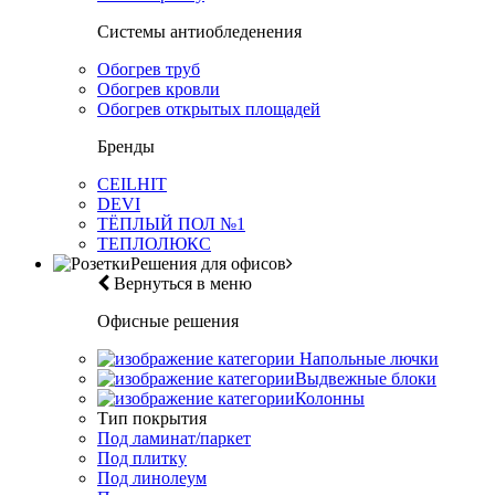
Системы антиобледенения
Обогрев труб
Обогрев кровли
Обогрев открытых площадей
Бренды
CEILHIT
DEVI
ТЁПЛЫЙ ПОЛ №1
ТЕПЛОЛЮКС
Решения для офисов
Вернуться в меню
Офисные решения
Напольные лючки
Выдвежные блоки
Колонны
Тип покрытия
Под ламинат/паркет
Под плитку
Под линолеум