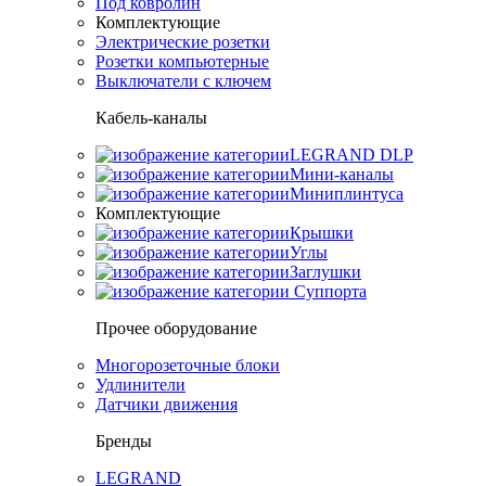
Под ковролин
Комплектующие
Электрические розетки
Розетки компьютерные
Выключатели с ключем
Кабель-каналы
LEGRAND DLP
Мини-каналы
Миниплинтуса
Комплектующие
Крышки
Углы
Заглушки
Суппорта
Прочее оборудование
Многорозеточные блоки
Удлинители
Датчики движения
Бренды
LEGRAND