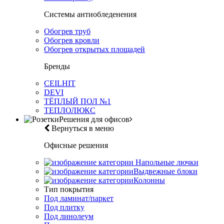
Системы антиобледенения
Обогрев труб
Обогрев кровли
Обогрев открытых площадей
Бренды
CEILHIT
DEVI
ТЁПЛЫЙ ПОЛ №1
ТЕПЛОЛЮКС
Решения для офисов
Вернуться в меню
Офисные решения
Напольные лючки
Выдвежные блоки
Колонны
Тип покрытия
Под ламинат/паркет
Под плитку
Под линолеум