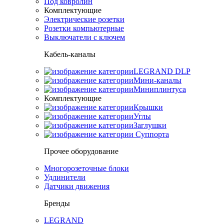
Под ковролин
Комплектующие
Электрические розетки
Розетки компьютерные
Выключатели с ключем
Кабель-каналы
LEGRAND DLP
Мини-каналы
Миниплинтуса
Комплектующие
Крышки
Углы
Заглушки
Суппорта
Прочее оборудование
Многорозеточные блоки
Удлинители
Датчики движения
Бренды
LEGRAND