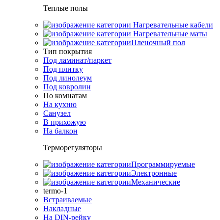
Теплые полы
Нагревательные кабели
Нагревательные маты
Пленочный пол
Тип покрытия
Под ламинат/паркет
Под плитку
Под линолеум
Под ковролин
По комнатам
На кухню
Санузел
В прихожую
На балкон
Терморегуляторы
Программируемые
Электронные
Механические
termo-1
Встраиваемые
Накладные
На DIN-рейку