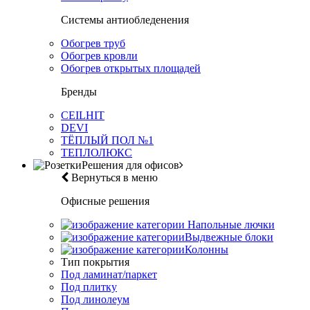
Системы антиобледенения
Обогрев труб
Обогрев кровли
Обогрев открытых площадей
Бренды
CEILHIT
DEVI
ТЁПЛЫЙ ПОЛ №1
ТЕПЛОЛЮКС
Решения для офисов
Вернуться в меню
Офисные решения
Напольные лючки
Выдвежные блоки
Колонны
Тип покрытия
Под ламинат/паркет
Под плитку
Под линолеум