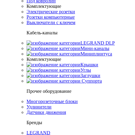
Под ковролин
Комплектующие
Электрические розетки
Розетки компьютерные
Выключатели с ключем
Кабель-каналы
LEGRAND DLP
Мини-каналы
Миниплинтуса
Комплектующие
Крышки
Углы
Заглушки
Суппорта
Прочее оборудование
Многорозеточные блоки
Удлинители
Датчики движения
Бренды
LEGRAND