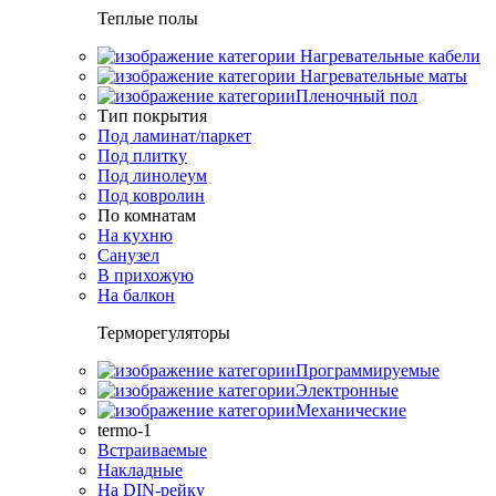
Теплые полы
Нагревательные кабели
Нагревательные маты
Пленочный пол
Тип покрытия
Под ламинат/паркет
Под плитку
Под линолеум
Под ковролин
По комнатам
На кухню
Санузел
В прихожую
На балкон
Терморегуляторы
Программируемые
Электронные
Механические
termo-1
Встраиваемые
Накладные
На DIN-рейку