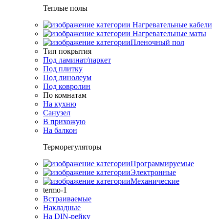
Теплые полы
Нагревательные кабели
Нагревательные маты
Пленочный пол
Тип покрытия
Под ламинат/паркет
Под плитку
Под линолеум
Под ковролин
По комнатам
На кухню
Санузел
В прихожую
На балкон
Терморегуляторы
Программируемые
Электронные
Механические
termo-1
Встраиваемые
Накладные
На DIN-рейку