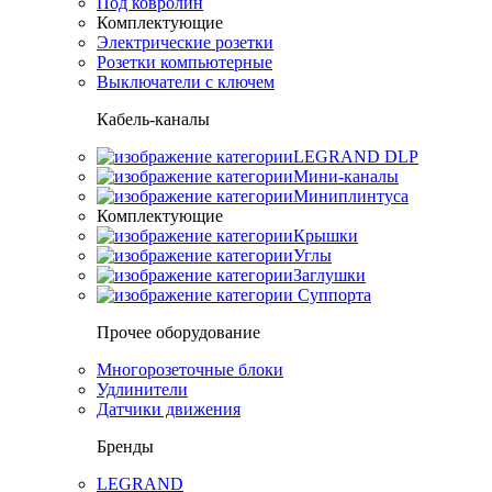
Под ковролин
Комплектующие
Электрические розетки
Розетки компьютерные
Выключатели с ключем
Кабель-каналы
LEGRAND DLP
Мини-каналы
Миниплинтуса
Комплектующие
Крышки
Углы
Заглушки
Суппорта
Прочее оборудование
Многорозеточные блоки
Удлинители
Датчики движения
Бренды
LEGRAND