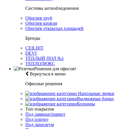
Системы антиобледенения
Обогрев труб
Обогрев кровли
Обогрев открытых площадей
Бренды
CEILHIT
DEVI
ТЁПЛЫЙ ПОЛ №1
ТЕПЛОЛЮКС
Решения для офисов
Вернуться в меню
Офисные решения
Напольные лючки
Выдвежные блоки
Колонны
Тип покрытия
Под ламинат/паркет
Под плитку
Под линолеум