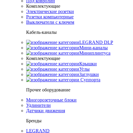
Под ковролин
Комплектующие
Электрические розетки
Розетки компьютерные
Выключатели с ключем
Кабель-каналы
LEGRAND DLP
Мини-каналы
Миниплинтуса
Комплектующие
Крышки
Углы
Заглушки
Суппорта
Прочее оборудование
Многорозеточные блоки
Удлинители
Датчики движения
Бренды
LEGRAND