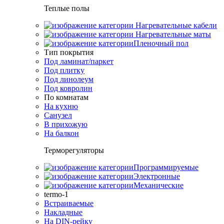
Теплые полы
Нагревательные кабели
Нагревательные маты
Пленочный пол
Тип покрытия
Под ламинат/паркет
Под плитку
Под линолеум
Под ковролин
По комнатам
На кухню
Санузел
В прихожую
На балкон
Терморегуляторы
Программируемые
Электронные
Механические
termo-1
Встраиваемые
Накладные
На DIN-рейку