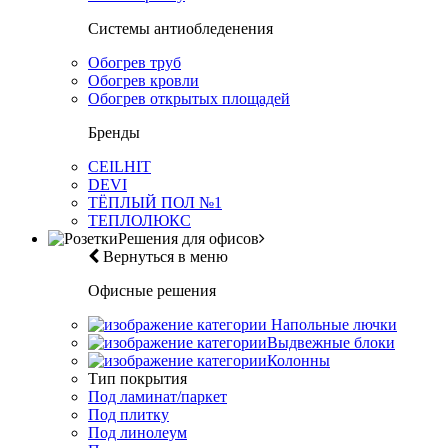
Системы антиобледенения
Обогрев труб
Обогрев кровли
Обогрев открытых площадей
Бренды
CEILHIT
DEVI
ТЁПЛЫЙ ПОЛ №1
ТЕПЛОЛЮКС
Решения для офисов
Вернуться в меню
Офисные решения
Напольные лючки
Выдвежные блоки
Колонны
Тип покрытия
Под ламинат/паркет
Под плитку
Под линолеум