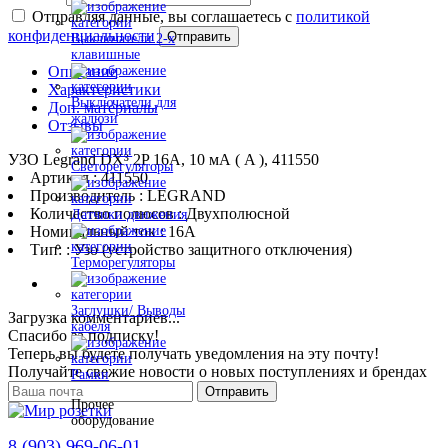
Отправляя данные, вы соглашаетесь с
политикой
конфиденциальности
Отправить
Выключатели 2-х
клавишные
Описание
Характеристики
Выключатели для
Доп. материалы
жалюзи
Отзывы
УЗО Legrand DX³ 2P 16А, 10 мА ( A ), 411550
Светорегуляторы
Артикул : 411550
Производитель : LEGRAND
Количество полюсов : Двухполюсной
Датчики движения
Номинальный ток : 16A
Тип: : Узо (устройство защитного отключения)
Терморегуляторы
Заглушки/ Выводы
Загрузка комментариев...
кабеля
Спасибо за подписку!
Теперь вы будете получать уведомления на эту почту!
Получайте свежие новости о новых поступлениях и брендах
Рамки
Отправить
Прочее
оборудование
8 (903) 969-06-01