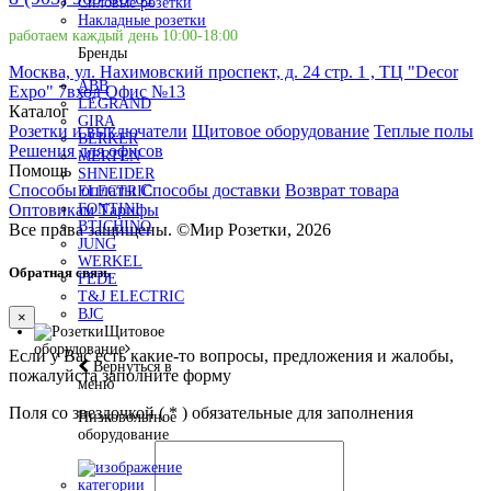
Силовые розетки
Накладные розетки
работаем каждый день 10:00-18:00
Бренды
Москва, ул. Нахимовский проспект, д. 24 стр. 1 , ТЦ "Decor
ABB
Expo" 7вход Офис №13
LEGRAND
Каталог
GIRA
Розетки и выключатели
Щитовое оборудование
Теплые полы
BERKER
Решения для офисов
MERTEN
Помощь
SHNEIDER
Способы оплаты
Способы доставки
Возврат товара
ELECTRIC
Оптовикам
Тарифы
FONTINI
BTICHINO
Все права защищены.
©
Мир Розетки,
2026
JUNG
WERKEL
Обратная связь
FEDE
T&J ELECTRIC
BJC
×
Щитовое
оборудование
Если у Вас есть какие-то вопросы, предложения и жалобы,
Вернуться в
пожалуйста заполните форму
меню
Поля со звездочкой (
*
) обязательные для заполнения
Низковольтное
оборудование