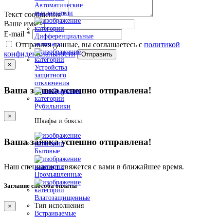
Автоматические
выключатели
Текст сообщения
*
Ваше имя
*
E-mail
*
Дифференциальные
автоматы
Отправляя данные, вы соглашаетесь с
политикой
конфиденциальности
Отправить
×
Устройства
защитного
отключения
Ваша заявка успешно отправлена!
Рубильники
×
Шкафы и боксы
Ваша заявка успешно отправлена!
Бытовые
Наш специалист свяжется с вами в ближайшее время.
Промышленные
Заглавие способа оплаты
Влагозащищенные
Тип исполнения
×
Встраиваемые