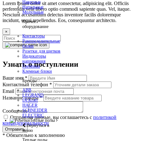
Навесные
Lorem ipsum dolor sit amet consectetur, adipisicing elit. Officiis
Напольные
perferendis velit libero optio commodi sapiente quas. Vel, itaque.
Модульные
Nesciunt accusantium delectus inventore facilis doloremque
incidunt, sequi repellendus. Eos, consequuntur architecto.
Прочее
оборудование
×
Контакторы
Рампределительные
блоки
Розетки для щитков
Индикаторы
напряжения
Узнать о поступлении
Гребёнки
Клемные блоки
Ваше имя
*
Бренды
Контактный телефон
*
ABB
Email
LEGRAND
Название товара
*
DEKraft
HAGER
SCHNEIDER
Сообщение
ELECTRIC
Отправляя данные, вы соглашаетесь с
политикой
Теплые полы
конфиденциальности
Вернуться в
Отправить
меню
*
Обязательно к заполнению
Теплые полы