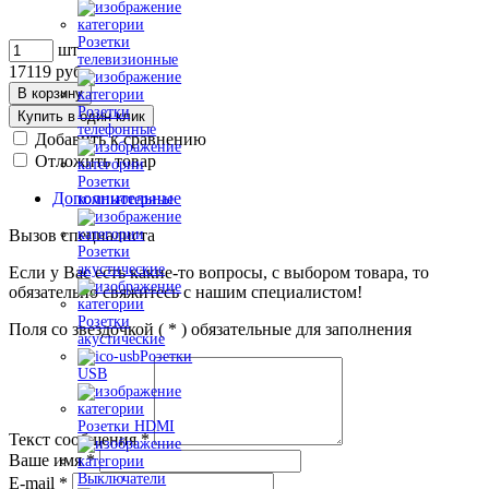
Розетки
шт
телевизионные
17119
руб.
В корзину
Розетки
Купить в один клик
телефонные
Добавить к сравнению
Отложить товар
Розетки
Дополнительные
компьютерные
Вызов специалиста
Розетки
акустические
Если у Вас есть какие-то вопросы, с выбором товара, то
обязательно свяжитесь с нашим специалистом!
Розетки
Поля со звездочкой (
*
) обязательные для заполнения
акустические
Розетки
USB
Розетки HDMI
Текст сообщения
*
Ваше имя
*
Выключатели
E-mail
*