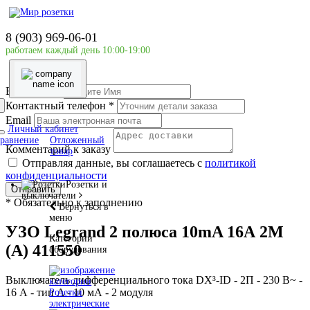
Главная страница
Силовое оборудование
8 (903) 969-06-01
LEGRAND
работаем каждый день 10:00-19:00
УЗО Legrand 2 полюса 10mA 16А 2М (А) 411550
Ваше имя
*
Контактный телефон
*
Email
Личный кабинет
равнение
Отложенный
Комментарий к заказу
товар
Отправляя данные, вы соглашаетесь с
политикой
конфиденциальности
Розетки и
Отправить
выключатели
*
Обязательно к заполнению
Вернуться в
меню
УЗО Legrand 2 полюса 10mA 16А 2М
Категории
(А) 411550
оборудования
Выключатель дифференциального тока DX³-ID - 2П - 230 В~ -
16 А - тип A - 10 мА - 2 модуля
Розетки
электрические