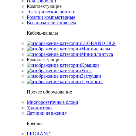
Под ковролин
Комплектующие
Электрические розетки
Розетки компьютерные
Выключатели с ключем
Кабель-каналы
LEGRAND DLP
Мини-каналы
Миниплинтуса
Комплектующие
Крышки
Углы
Заглушки
Суппорта
Прочее оборудование
Многорозеточные блоки
Удлинители
Датчики движения
Бренды
LEGRAND