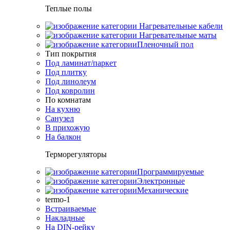
Теплые полы
Нагревательные кабели
Нагревательные маты
Пленочный пол
Тип покрытия
Под ламинат/паркет
Под плитку
Под линолеум
Под ковролин
По комнатам
На кухню
Санузел
В прихожую
На балкон
Терморегуляторы
Программируемые
Электронные
Механические
termo-1
Встраиваемые
Накладные
На DIN-рейку