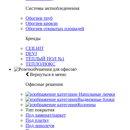
Системы антиобледенения
Обогрев труб
Обогрев кровли
Обогрев открытых площадей
Бренды
CEILHIT
DEVI
ТЁПЛЫЙ ПОЛ №1
ТЕПЛОЛЮКС
Решения для офисов
Вернуться в меню
Офисные решения
Напольные лючки
Выдвежные блоки
Колонны
Тип покрытия
Под ламинат/паркет
Под плитку
Под линолеум