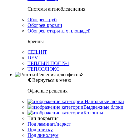
Системы антиобледенения
Обогрев труб
Обогрев кровли
Обогрев открытых площадей
Бренды
CEILHIT
DEVI
ТЁПЛЫЙ ПОЛ №1
ТЕПЛОЛЮКС
Решения для офисов
Вернуться в меню
Офисные решения
Напольные лючки
Выдвежные блоки
Колонны
Тип покрытия
Под ламинат/паркет
Под плитку
Под линолеум