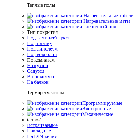
Теплые полы
Нагревательные кабели
Нагревательные маты
Пленочный пол
Тип покрытия
Под ламинат/паркет
Под плитку
Под линолеум
Под ковролин
По комнатам
На кухню
Санузел
В прихожую
На балкон
Терморегуляторы
Программируемые
Электронные
Механические
termo-1
Встраиваемые
Накладные
На DIN-рейку