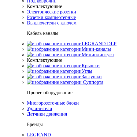
Под ковролин
Комплектующие
Электрические розетки
Розетки компьютерные
Выключатели с ключем
Кабель-каналы
LEGRAND DLP
Мини-каналы
Миниплинтуса
Комплектующие
Крышки
Углы
Заглушки
Суппорта
Прочее оборудование
Многорозеточные блоки
Удлинители
Датчики движения
Бренды
LEGRAND