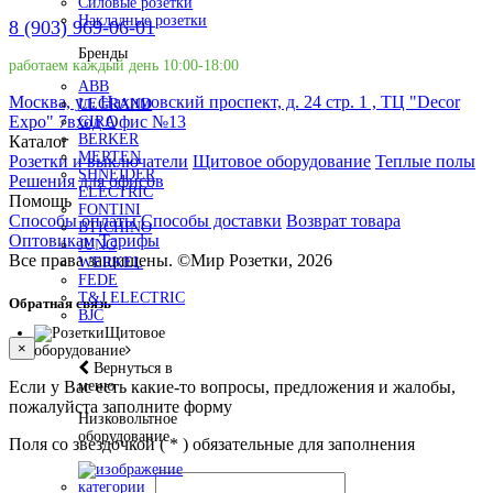
Силовые розетки
Накладные розетки
8 (903) 969-06-01
Бренды
работаем каждый день 10:00-18:00
ABB
Москва, ул. Нахимовский проспект, д. 24 стр. 1 , ТЦ "Decor
LEGRAND
Expo" 7вход Офис №13
GIRA
BERKER
Каталог
MERTEN
Розетки и выключатели
Щитовое оборудование
Теплые полы
SHNEIDER
Решения для офисов
ELECTRIC
Помощь
FONTINI
Способы оплаты
Способы доставки
Возврат товара
BTICHINO
Оптовикам
Тарифы
JUNG
Все права защищены.
©
Мир Розетки,
2026
WERKEL
FEDE
T&J ELECTRIC
Обратная связь
BJC
Щитовое
×
оборудование
Вернуться в
меню
Если у Вас есть какие-то вопросы, предложения и жалобы,
пожалуйста заполните форму
Низковольтное
оборудование
Поля со звездочкой (
*
) обязательные для заполнения