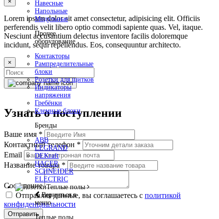
×
Навесные
Напольные
Lorem ipsum dolor sit amet consectetur, adipisicing elit. Officiis
Модульные
perferendis velit libero optio commodi sapiente quas. Vel, itaque.
Прочее
Nesciunt accusantium delectus inventore facilis doloremque
оборудование
incidunt, sequi repellendus. Eos, consequuntur architecto.
Контакторы
×
Рампределительные
блоки
Розетки для щитков
Индикаторы
напряжения
Гребёнки
Узнать о поступлении
Клемные блоки
Бренды
Ваше имя
*
ABB
Контактный телефон
*
LEGRAND
Email
DEKraft
HAGER
Название товара
*
SCHNEIDER
ELECTRIC
Сообщение
Теплые полы
Вернуться в
Отправляя данные, вы соглашаетесь с
политикой
меню
конфиденциальности
Отправить
Теплые полы