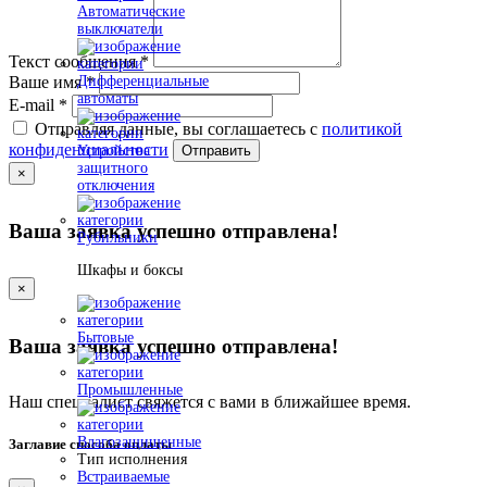
Автоматические
выключатели
Текст сообщения
*
Дифференциальные
Ваше имя
*
автоматы
E-mail
*
Отправляя данные, вы соглашаетесь с
политикой
конфиденциальности
Устройства
Отправить
защитного
×
отключения
Ваша заявка успешно отправлена!
Рубильники
Шкафы и боксы
×
Бытовые
Ваша заявка успешно отправлена!
Промышленные
Наш специалист свяжется с вами в ближайшее время.
Влагозащищенные
Заглавие способа оплаты
Тип исполнения
Встраиваемые