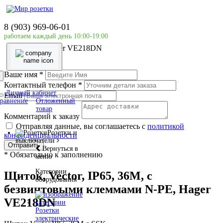
Главная страница
Силовое оборудование
8 (903) 969-06-01
Наружной установки(накладной)
работаем каждый день 10:00-19:00
Щиток, Vector, IP65, 36M, c безвинтовыми клеммами
N-PE, Hager VE218DN
Ваше имя
*
Контактный телефон
*
Личный кабинет
Email
равнение
Отложенный
товар
Комментарий к заказу
Отправляя данные, вы соглашаетесь с
политикой
Розетки и
конфиденциальности
выключатели
Отправить
Вернуться в
*
Обязательно к заполнению
меню
Категории
Щиток, Vector, IP65, 36M, c
оборудования
безвинтовыми клеммами N-PE, Hager
VE218DN
Розетки
электрические