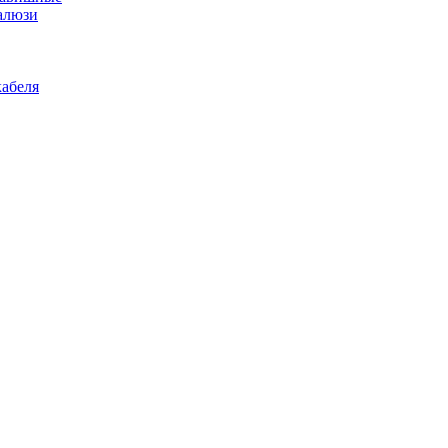
алюзи
абеля