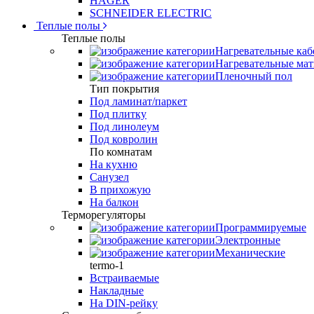
HAGER
SCHNEIDER ELECTRIC
Теплые полы
Теплые полы
Нагревательные каб
Нагревательные ма
Пленочный пол
Тип покрытия
Под ламинат/паркет
Под плитку
Под линолеум
Под ковролин
По комнатам
На кухню
Санузел
В прихожую
На балкон
Терморегуляторы
Программируемые
Электронные
Механические
termo-1
Встраиваемые
Накладные
На DIN-рейку