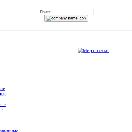
кие
ные
ные
ие
лавишные