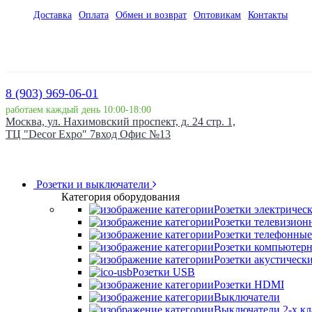
Доставка
Оплата
Обмен и возврат
Оптовикам
Контакты
8 (903) 969-06-01
работаем каждый день 10:00-18:00
Москва, ул. Нахимовский проспект, д. 24 стр. 1,
ТЦ "Decor Expo" 7вход Офис №13
Розетки и выключатели
Категория оборудования
Розетки электричес
Розетки телевизион
Розетки телефонные
Розетки компьютер
Розетки акустическ
Розетки USB
Розетки HDMI
Выключатели
Выключатели 2-х к