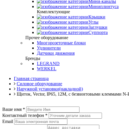
Мини-каналы
Миниплинтуса
Комплектующие
Крышки
Углы
Заглушки
Суппорта
Прочее оборудование
Многорозеточные блоки
Удлинители
Датчики движения
Бренды
LEGRAND
WERKEL
Главная страница
Силовое оборудование
Наружной установки(накладной)
Щиток, Vector, IP65, 12M, c безвинтовыми клеммами N
Ваше имя
*
Контактный телефон
*
Email