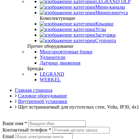
LEGRAND DLP
Мини-каналы
Миниплинтуса
Комплектующие
Крышки
Углы
Заглушки
Суппорта
Прочее оборудование
Многорозеточные блоки
Удлинители
Датчики движения
Бренды
LEGRAND
WERKEL
Главная страница
Силовое оборудование
Внутренней установки
Щит встраиваемый для пустотелых стен, Volta, IP30, 4
Ваше имя
*
Контактный телефон
*
Email