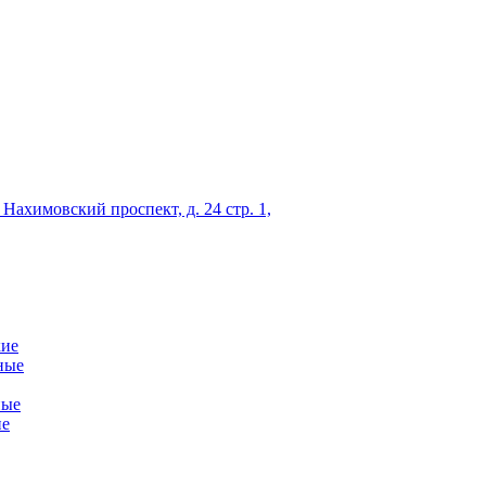
 Нахимовский проспект, д. 24 стр. 1,
кие
ные
ные
ие