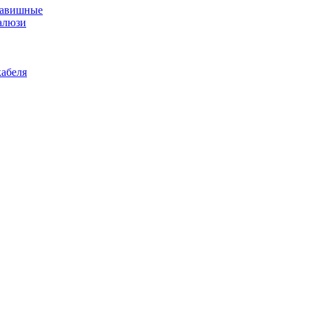
лавишные
алюзи
абеля