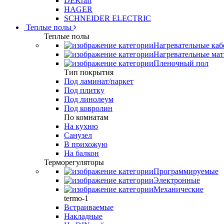
DEKraft
HAGER
SCHNEIDER ELECTRIC
Теплые полы
Теплые полы
Нагревательные каб
Нагревательные ма
Пленочный пол
Тип покрытия
Под ламинат/паркет
Под плитку
Под линолеум
Под ковролин
По комнатам
На кухню
Санузел
В прихожую
На балкон
Терморегуляторы
Программируемые
Электронные
Механические
termo-1
Встраиваемые
Накладные