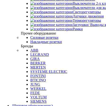
Выключатели 2-х к
Выключатели для ж
Светорегуляторы
Датчики движения
Терморегуляторы
Заглушки/ Выводы к
Рамки
Прочее оборудование
Силовые розетки
Накладные розетки
Бренды
ABB
LEGRAND
GIRA
BERKER
MERTEN
SYSTEME ELECTRIC
FONTINI
BTICINO
JUNG
WERKEL
FEDE
VOLTUM
SIEMENS
Щитовое оборудование