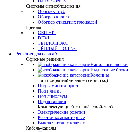
На DIN-рейку
Системы антиобледенения
Обогрев труб
Обогрев кровли
Обогрев открытых площадей
Бренды
CEILHIT
DEVI
ТЕПЛОЛЮКС
ТЁПЛЫЙ ПОЛ №1
Решения для офиса
Офисные решения
Напольные лючки
Выдвежные блоки
Колонны
Тип покрытия(не нашёл свойство)
Под ламинат/паркет
Под плитку
Под линолеум
Под ковролин
Комплектующие(не нашёл свойство)
Электрические розетки
Розетки компьютерные
Выключатели с ключем
Кабель-каналы