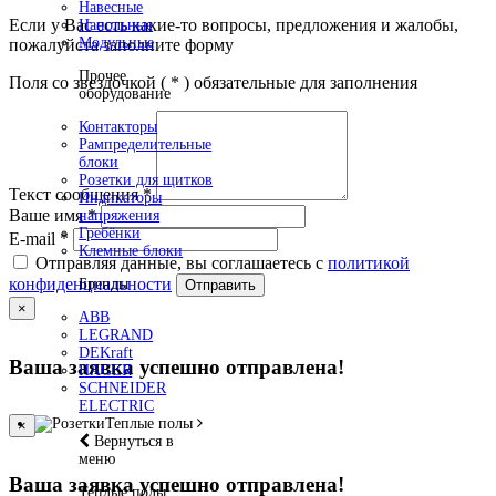
Навесные
Если у Вас есть какие-то вопросы, предложения и жалобы,
Напольные
Модульные
пожалуйста заполните форму
Прочее
Поля со звездочкой (
*
) обязательные для заполнения
оборудование
Контакторы
Рампределительные
блоки
Розетки для щитков
Текст сообщения
*
Индикаторы
Ваше имя
*
напряжения
Гребёнки
E-mail
*
Клемные блоки
Отправляя данные, вы соглашаетесь с
политикой
конфиденциальности
Бренды
Отправить
×
ABB
LEGRAND
DEKraft
Ваша заявка успешно отправлена!
HAGER
SCHNEIDER
ELECTRIC
Теплые полы
×
Вернуться в
меню
Ваша заявка успешно отправлена!
Теплые полы