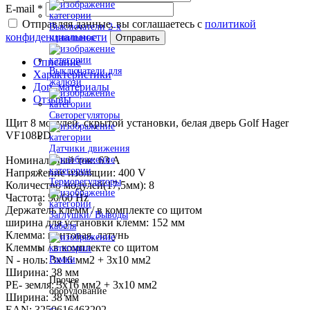
E-mail
*
Отправляя данные, вы соглашаетесь с
политикой
Выключатели 2-х
конфиденциальности
Отправить
клавишные
Описание
Выключатели для
Характеристики
жалюзи
Доп. материалы
Отзывы
Светорегуляторы
Щит 8 модулей, скрытой установки, белая дверь Golf Hager
VF108PD
Датчики движения
Номинальный ток: 63 A
Напряжение изоляции: 400 V
Терморегуляторы
Количество модулей(17,5мм): 8
Частота: 50/60 Hz
Держатель клемм / в комплекте со щитом
Заглушки/ Выводы
ширина для установки клемм: 152 мм
кабеля
Клемма: винтовая, латунь
Клеммы / в комплекте со щитом
N - ноль: 3х16 мм2 + 3х10 мм2
Рамки
Ширина: 38 мм
Прочее
PE- земля: 3х16 мм2 + 3х10 мм2
оборудование
Ширина: 38 мм
EAN: 3250616463202