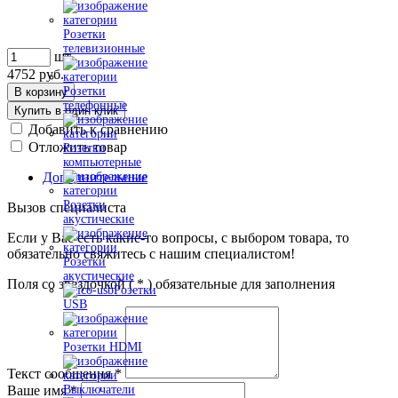
Розетки
телевизионные
шт
4752
руб.
Розетки
В корзину
телефонные
Купить в один клик
Добавить к сравнению
Отложить товар
Розетки
компьютерные
Дополнительные
Розетки
Вызов специалиста
акустические
Если у Вас есть какие-то вопросы, с выбором товара, то
обязательно свяжитесь с нашим специалистом!
Розетки
акустические
Поля со звездочкой (
*
) обязательные для заполнения
Розетки
USB
Розетки HDMI
Текст сообщения
*
Ваше имя
*
Выключатели