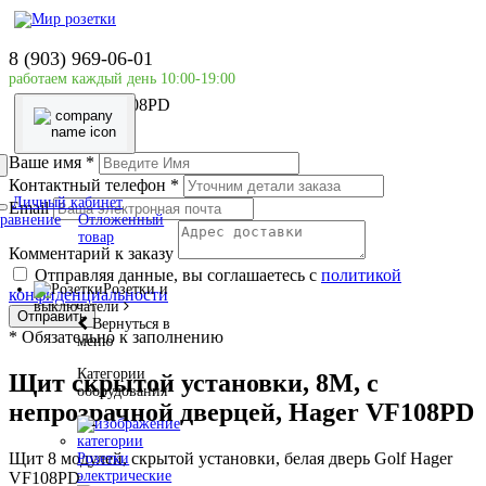
Главная страница
Силовое оборудование
8 (903) 969-06-01
Внутренней установки
работаем каждый день 10:00-19:00
Щит скрытой установки, 8М, с непрозрачной дверцей,
Hager VF108PD
Ваше имя
*
Контактный телефон
*
Личный кабинет
Email
равнение
Отложенный
товар
Комментарий к заказу
Отправляя данные, вы соглашаетесь с
политикой
Розетки и
конфиденциальности
выключатели
Отправить
Вернуться в
*
Обязательно к заполнению
меню
Категории
Щит скрытой установки, 8М, с
оборудования
непрозрачной дверцей, Hager VF108PD
Щит 8 модулей, скрытой установки, белая дверь Golf Hager
Розетки
электрические
VF108PD