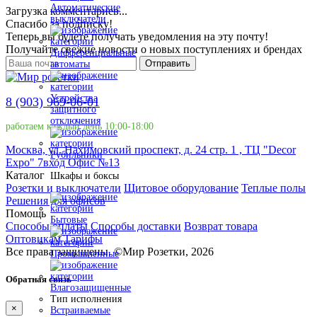
Автоматические
Загрузка комментариев...
выключатели
Спасибо за подписку!
Теперь вы будете получать уведомления на эту почту!
Получайте свежие новости о новых поступлениях и брендах
Дифференциальные
Отправить
автоматы
Устройства
8 (903) 969-06-01
защитного
отключения
работаем каждый день 10:00-18:00
Москва, ул. Нахимовский проспект, д. 24 стр. 1 , ТЦ "Decor
Рубильники
Expo" 7вход Офис №13
Каталог
Шкафы и боксы
Розетки и выключатели
Щитовое оборудование
Теплые полы
Решения для офисов
Помощь
Бытовые
Способы оплаты
Способы доставки
Возврат товара
Оптовикам
Тарифы
Все права защищены.
©
Мир Розетки,
2026
Промышленные
Обратная связь
Влагозащищенные
Тип исполнения
×
Встраиваемые