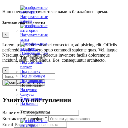
Наш специалист свяжется с вами в ближайшее время.
Нагревательные
кабели
Заглавие способа оплаты
×
Нагревательные
маты
Lorem ipsum dolor sit amet consectetur, adipisicing elit. Officiis
perferendis velit libero optio commodi sapiente quas. Vel, itaque.
Пленочный пол
Nesciunt accusantium delectus inventore facilis doloremque
Тип покрытия
incidunt, sequi repellendus. Eos, consequuntur architecto.
Под ламинат/
паркет
×
Под плитку
Под линолеум
Под ковролин
По комнатам
На кухню
Санузел
Узнать о поступлении
В прихожую
На балкон
Терморегуляторы
Ваше имя
*
Контактный телефон
*
Email