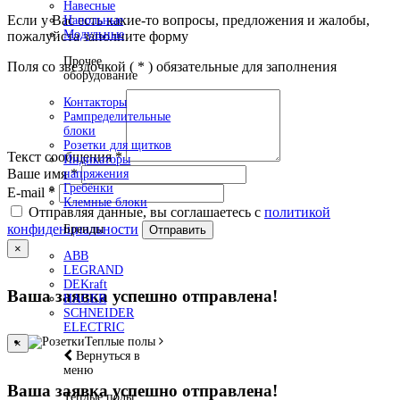
Навесные
Если у Вас есть какие-то вопросы, предложения и жалобы,
Напольные
Модульные
пожалуйста заполните форму
Прочее
Поля со звездочкой (
*
) обязательные для заполнения
оборудование
Контакторы
Рампределительные
блоки
Розетки для щитков
Текст сообщения
*
Индикаторы
Ваше имя
*
напряжения
Гребёнки
E-mail
*
Клемные блоки
Отправляя данные, вы соглашаетесь с
политикой
конфиденциальности
Бренды
Отправить
×
ABB
LEGRAND
DEKraft
Ваша заявка успешно отправлена!
HAGER
SCHNEIDER
ELECTRIC
Теплые полы
×
Вернуться в
меню
Ваша заявка успешно отправлена!
Теплые полы