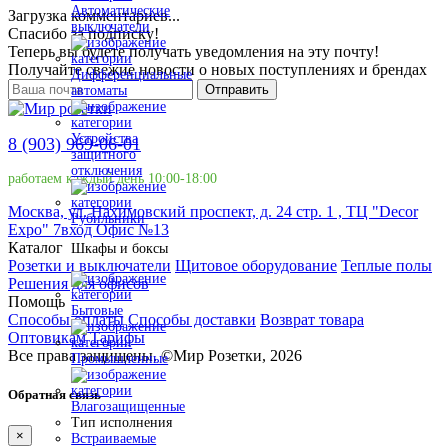
Автоматические
Загрузка комментариев...
выключатели
Спасибо за подписку!
Теперь вы будете получать уведомления на эту почту!
Получайте свежие новости о новых поступлениях и брендах
Дифференциальные
Отправить
автоматы
Устройства
8 (903) 969-06-01
защитного
отключения
работаем каждый день 10:00-18:00
Москва, ул. Нахимовский проспект, д. 24 стр. 1 , ТЦ "Decor
Рубильники
Expo" 7вход Офис №13
Каталог
Шкафы и боксы
Розетки и выключатели
Щитовое оборудование
Теплые полы
Решения для офисов
Помощь
Бытовые
Способы оплаты
Способы доставки
Возврат товара
Оптовикам
Тарифы
Все права защищены.
©
Мир Розетки,
2026
Промышленные
Обратная связь
Влагозащищенные
Тип исполнения
×
Встраиваемые