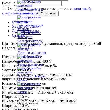
E-mail
*
Отправляя данные, вы соглашаетесь с
политикой
Выключатели 2-х
конфиденциальности
Отправить
клавишные
Описание
Выключатели для
Характеристики
жалюзи
Доп. материалы
Отзывы
Светорегуляторы
Щит 54 модуля, скрытой установки, прозрачная дверь Golf
Hager VF318TD
Датчики движения
Номинальный ток: 63 A
Напряжение изоляции: 400 V
Терморегуляторы
Количество модулей(17,5мм): 54
Частота: 50/60 Hz
Держатель клемм / в комплекте со щитом
Заглушки/ Выводы
ширина для установки клемм: 330 мм
кабеля
Клемма: винтовая, латунь
Клеммы / в комплекте со щитом
N - ноль: 1х25 мм2 + 7х16 мм2 + 8х10 мм2
Рамки
Ширина: 110 мм
Прочее
PE- земля: 1х25 мм2 + 7х16 мм2 + 8х10 мм2
оборудование
Ширина: 110 мм
EAN: 3250616463387