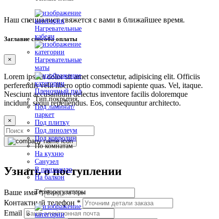
Наш специалист свяжется с вами в ближайшее время.
Нагревательные
кабели
Заглавие способа оплаты
×
Нагревательные
маты
Lorem ipsum dolor sit amet consectetur, adipisicing elit. Officiis
perferendis velit libero optio commodi sapiente quas. Vel, itaque.
Пленочный пол
Nesciunt accusantium delectus inventore facilis doloremque
Тип покрытия
incidunt, sequi repellendus. Eos, consequuntur architecto.
Под ламинат/
паркет
×
Под плитку
Под линолеум
Под ковролин
По комнатам
На кухню
Санузел
Узнать о поступлении
В прихожую
На балкон
Терморегуляторы
Ваше имя
*
Контактный телефон
*
Email