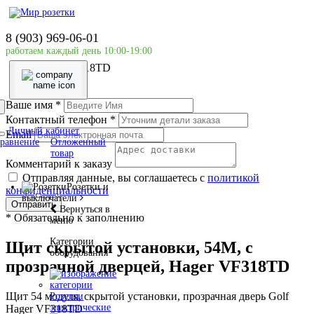
Главная страница
Силовое оборудование
8 (903) 969-06-01
Внутренней установки
работаем каждый день 10:00-19:00
Щит скрытой установки, 54М, с прозрачной дверцей,
Hager VF318TD
Ваше имя
*
Контактный телефон
*
Личный кабинет
Email
равнение
Отложенный
товар
Комментарий к заказу
Отправляя данные, вы соглашаетесь с
политикой
Розетки и
конфиденциальности
выключатели
Отправить
Вернуться в
*
Обязательно к заполнению
меню
Категории
Щит скрытой установки, 54М, с
оборудования
прозрачной дверцей, Hager VF318TD
Щит 54 модуля, скрытой установки, прозрачная дверь Golf
Розетки
электрические
Hager VF318TD