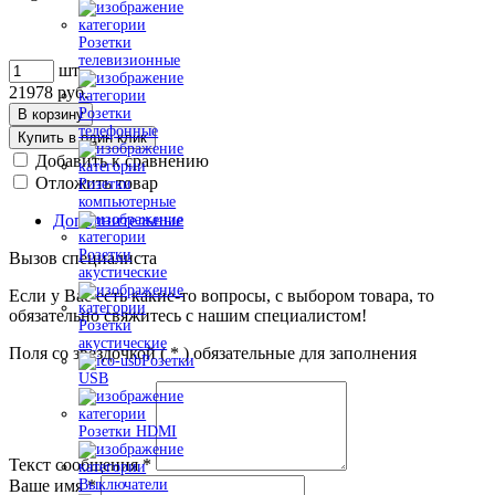
Розетки
телевизионные
шт
21978
руб.
Розетки
В корзину
телефонные
Купить в один клик
Добавить к сравнению
Отложить товар
Розетки
компьютерные
Дополнительные
Розетки
Вызов специалиста
акустические
Если у Вас есть какие-то вопросы, с выбором товара, то
обязательно свяжитесь с нашим специалистом!
Розетки
акустические
Поля со звездочкой (
*
) обязательные для заполнения
Розетки
USB
Розетки HDMI
Текст сообщения
*
Ваше имя
*
Выключатели