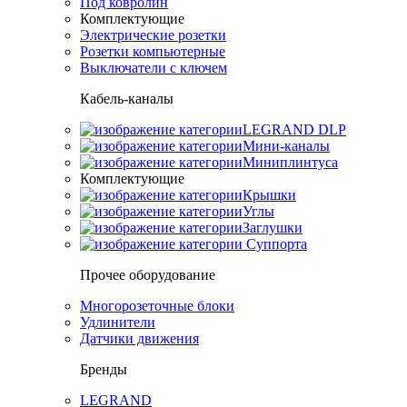
Под ковролин
Комплектующие
Электрические розетки
Розетки компьютерные
Выключатели с ключем
Кабель-каналы
LEGRAND DLP
Мини-каналы
Миниплинтуса
Комплектующие
Крышки
Углы
Заглушки
Суппорта
Прочее оборудование
Многорозеточные блоки
Удлинители
Датчики движения
Бренды
LEGRAND