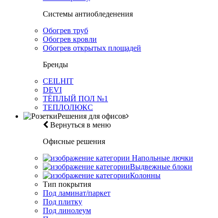
Системы антиобледенения
Обогрев труб
Обогрев кровли
Обогрев открытых площадей
Бренды
CEILHIT
DEVI
ТЁПЛЫЙ ПОЛ №1
ТЕПЛОЛЮКС
Решения для офисов
Вернуться в меню
Офисные решения
Напольные лючки
Выдвежные блоки
Колонны
Тип покрытия
Под ламинат/паркет
Под плитку
Под линолеум