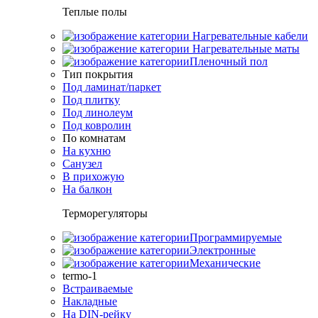
Теплые полы
Нагревательные кабели
Нагревательные маты
Пленочный пол
Тип покрытия
Под ламинат/паркет
Под плитку
Под линолеум
Под ковролин
По комнатам
На кухню
Санузел
В прихожую
На балкон
Терморегуляторы
Программируемые
Электронные
Механические
termo-1
Встраиваемые
Накладные
На DIN-рейку