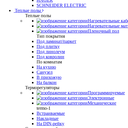
HAGER
SCHNEIDER ELECTRIC
Теплые полы
Теплые полы
Нагревательные каб
Нагревательные ма
Пленочный пол
Тип покрытия
Под ламинат/паркет
Под плитку
Под линолеум
Под ковролин
По комнатам
На кухню
Санузел
В прихожую
На балкон
Терморегуляторы
Программируемые
Электронные
Механические
termo-1
Встраиваемые
Накладные
На DIN-рейку