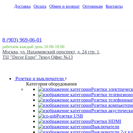
Доставка
Оплата
Обмен и возврат
Оптовикам
Контакты
8 (903) 969-06-01
работаем каждый день 10:00-18:00
Москва, ул. Нахимовский проспект, д. 24 стр. 1,
ТЦ "Decor Expo" 7вход Офис №13
Розетки и выключатели
Категория оборудования
Розетки электричес
Розетки телевизион
Розетки телефонные
Розетки компьютер
Розетки акустическ
Розетки USB
Розетки HDMI
Выключатели
Выключатели 2-х к