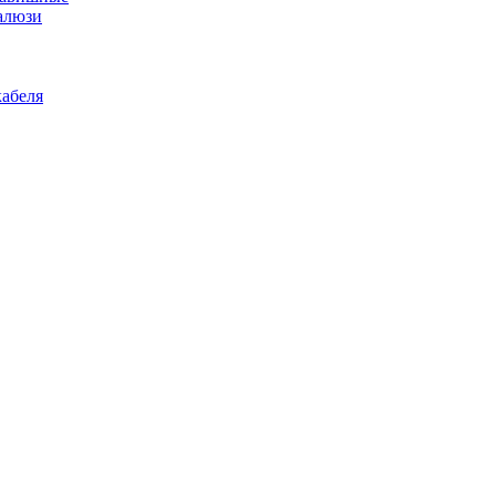
алюзи
абеля