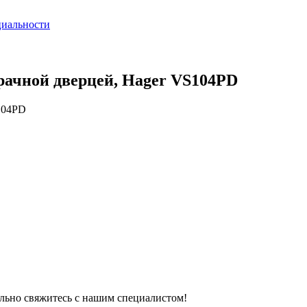
циальности
рачной дверцей, Hager VS104PD
S104PD
тельно свяжитесь с нашим специалистом!