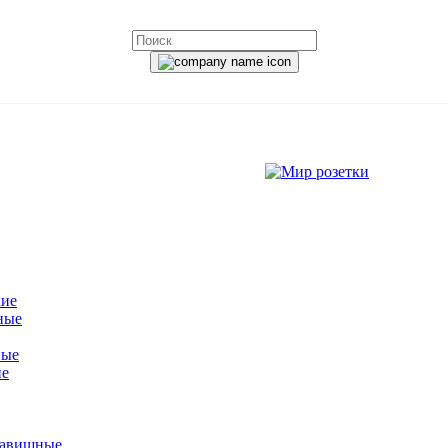
кие
ные
ные
ие
лавишные