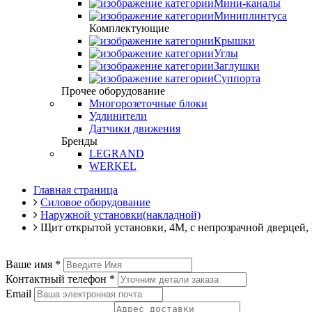
Мини-каналы
Миниплинтуса
Комплектующие
Крышки
Углы
Заглушки
Суппорта
Прочее оборудование
Многорозеточные блоки
Удлинители
Датчики движения
Бренды
LEGRAND
WERKEL
Главная страница
Силовое оборудование
Наружной установки(накладной)
Щит открытой установки, 4М, с непрозрачной дверцей
Ваше имя
*
Контактный телефон
*
Email