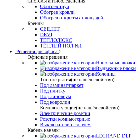
Системы антиобледенения
Обогрев труб
Обогрев кровли
Обогрев открытых площадей
Бренды
CEILHIT
DEVI
ТЕПЛОЛЮКС
ТЁПЛЫЙ ПОЛ №1
Решения для офиса
Офисные решения
Напольные лючки
Выдвежные блоки
Колонны
Тип покрытия(не нашёл свойство)
Под ламинат/паркет
Под плитку
Под линолеум
Под ковролин
Комплектующие(не нашёл свойство)
Электрические розетки
Розетки компьютерные
Выключатели с ключем
Кабель-каналы
LEGRAND DLP