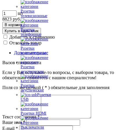
Розетки
шт
телевизионные
8823
руб.
В корзину
Розетки
Купить в один клик
телефонные
Добавить к сравнению
Отложить товар
Розетки
Дополнительные
компьютерные
Вызов специалиста
Розетки
акустические
Если у Вас есть какие-то вопросы, с выбором товара, то
обязательно свяжитесь с нашим специалистом!
Розетки
Поля со звездочкой (
*
) обязательные для заполнения
акустические
Розетки
USB
Розетки HDMI
Текст сообщения
*
Ваше имя
*
Выключатели
E-mail
*