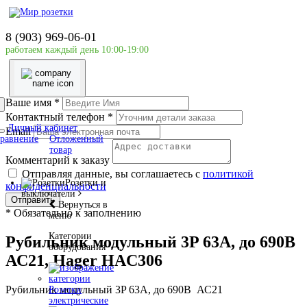
Главная страница
Силовое оборудование
8 (903) 969-06-01
Hager
работаем каждый день 10:00-19:00
Рубильник модульный 3P 63A, до 690В АС21, Hager
HAC306
Ваше имя
*
Контактный телефон
*
Личный кабинет
Email
равнение
Отложенный
товар
Комментарий к заказу
Отправляя данные, вы соглашаетесь с
политикой
Розетки и
конфиденциальности
выключатели
Отправить
Вернуться в
*
Обязательно к заполнению
меню
Категории
Рубильник модульный 3P 63A, до 690В
оборудования
АС21, Hager HAC306
Рубильник модульный 3P 63A, до 690В АС21
Розетки
электрические