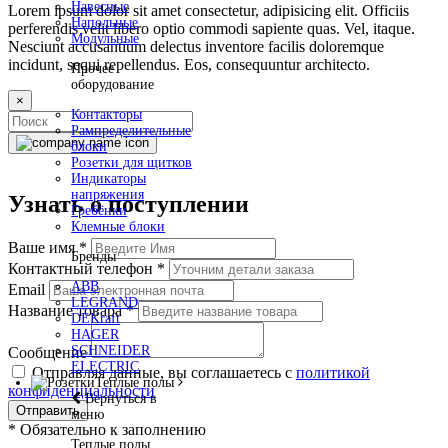
Навесные
Lorem ipsum dolor sit amet consectetur, adipisicing elit. Officiis
Напольные
perferendis velit libero optio commodi sapiente quas. Vel, itaque.
Модульные
Nesciunt accusantium delectus inventore facilis doloremque
incidunt, sequi repellendus. Eos, consequuntur architecto.
Прочее
оборудование
×
Контакторы
Рампределительные
блоки
Розетки для щитков
Индикаторы
напряжения
Узнать о поступлении
Гребёнки
Клемные блоки
Ваше имя
*
Бренды
Контактный телефон
*
ABB
Email
LEGRAND
Название товара
*
DEKraft
HAGER
SCHNEIDER
Сообщение
ELECTRIC
Отправляя данные, вы соглашаетесь с
политикой
Теплые полы
конфиденциальности
Вернуться в
Отправить
меню
*
Обязательно к заполнению
Теплые полы