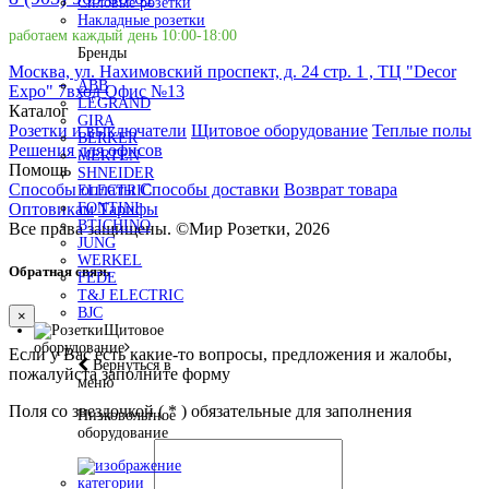
Силовые розетки
Накладные розетки
работаем каждый день 10:00-18:00
Бренды
Москва, ул. Нахимовский проспект, д. 24 стр. 1 , ТЦ "Decor
ABB
Expo" 7вход Офис №13
LEGRAND
Каталог
GIRA
Розетки и выключатели
Щитовое оборудование
Теплые полы
BERKER
Решения для офисов
MERTEN
Помощь
SHNEIDER
Способы оплаты
Способы доставки
Возврат товара
ELECTRIC
Оптовикам
Тарифы
FONTINI
BTICHINO
Все права защищены.
©
Мир Розетки,
2026
JUNG
WERKEL
Обратная связь
FEDE
T&J ELECTRIC
BJC
×
Щитовое
оборудование
Если у Вас есть какие-то вопросы, предложения и жалобы,
Вернуться в
пожалуйста заполните форму
меню
Поля со звездочкой (
*
) обязательные для заполнения
Низковольтное
оборудование