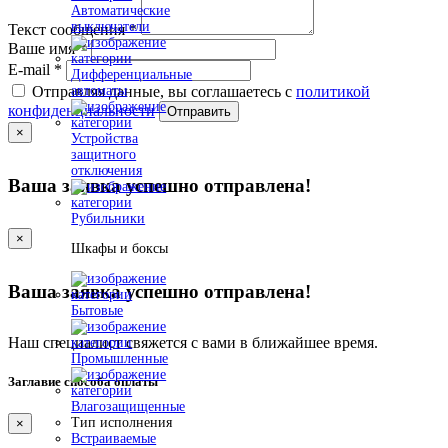
Автоматические
выключатели
Текст сообщения
*
Ваше имя
*
E-mail
*
Дифференциальные
автоматы
Отправляя данные, вы соглашаетесь с
политикой
конфиденциальности
Отправить
×
Устройства
защитного
отключения
Ваша заявка успешно отправлена!
Рубильники
×
Шкафы и боксы
Ваша заявка успешно отправлена!
Бытовые
Наш специалист свяжется с вами в ближайшее время.
Промышленные
Заглавие способа оплаты
Влагозащищенные
Тип исполнения
×
Встраиваемые