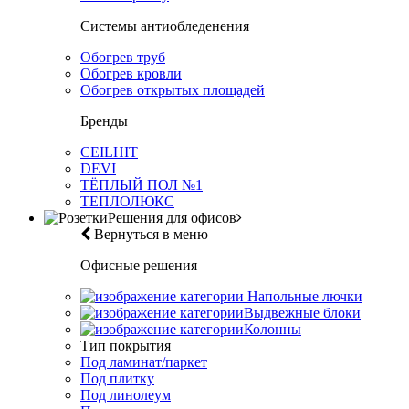
Системы антиобледенения
Обогрев труб
Обогрев кровли
Обогрев открытых площадей
Бренды
CEILHIT
DEVI
ТЁПЛЫЙ ПОЛ №1
ТЕПЛОЛЮКС
Решения для офисов
Вернуться в меню
Офисные решения
Напольные лючки
Выдвежные блоки
Колонны
Тип покрытия
Под ламинат/паркет
Под плитку
Под линолеум