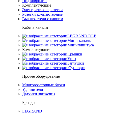
Под ковролин
Комплектующие
Электрические розетки
Розетки компьютерные
Выключатели с ключем
Кабель-каналы
LEGRAND DLP
Мини-каналы
Миниплинтуса
Комплектующие
Крышки
Углы
Заглушки
Суппорта
Прочее оборудование
Многорозеточные блоки
Удлинители
Датчики движения
Бренды
LEGRAND