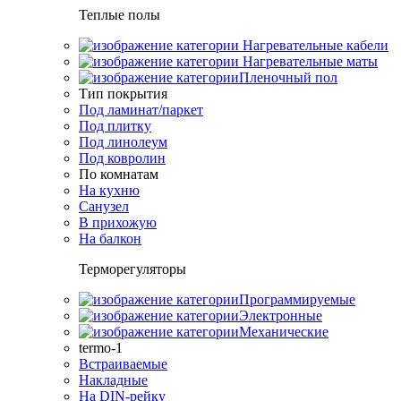
Теплые полы
Нагревательные кабели
Нагревательные маты
Пленочный пол
Тип покрытия
Под ламинат/паркет
Под плитку
Под линолеум
Под ковролин
По комнатам
На кухню
Санузел
В прихожую
На балкон
Терморегуляторы
Программируемые
Электронные
Механические
termo-1
Встраиваемые
Накладные
На DIN-рейку