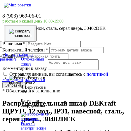
Главная страница
Силовое оборудование
8 (903) 969-06-01
Наружной установки(накладной)
работаем каждый день 10:00-19:00
Распределительный шкаф DEKraft ЩРУН, 12 мод.,
IP31, навесной, сталь, серая дверь, 30402DEK
Ваше имя
*
Контактный телефон
*
Личный кабинет
Email
равнение
Отложенный
товар
Комментарий к заказу
Отправляя данные, вы соглашаетесь с
политикой
Розетки и
конфиденциальности
выключатели
Отправить
Вернуться в
*
Обязательно к заполнению
меню
Категории
Распределительный шкаф DEKraft
оборудования
ЩРУН, 12 мод., IP31, навесной, сталь,
серая дверь, 30402DEK
Розетки
электрические