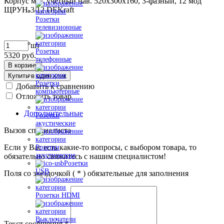
Корпус мет. учетный нав. 520х300х160, 3-фазный, 12 мод
ЩРУН-3/12 DEKraft
Розетки
телевизионные
шт
Розетки
5320
руб.
телефонные
В корзину
Купить в один клик
Розетки
Добавить к сравнению
компьютерные
Отложить товар
Дополнительные
Розетки
акустические
Вызов специалиста
Если у Вас есть какие-то вопросы, с выбором товара, то
Розетки
акустические
обязательно свяжитесь с нашим специалистом!
Розетки
USB
Поля со звездочкой (
*
) обязательные для заполнения
Розетки HDMI
Выключатели
Текст сообщения
*