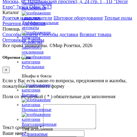
Москва, ул. Нахимовский проспект, д. 24 стр. 1 , ТЦ "Decor
Автоматические
Expo" 7вход Офис №13
выключатели
Каталог
Розетки и выключатели
Щитовое оборудование
Теплые полы
Дифференциальные
Решения для офисов
автоматы
Помощь
Способы оплаты
Способы доставки
Возврат товара
Оптовикам
Тарифы
Устройства
Все права защищены.
©
Мир Розетки,
2026
защитного
отключения
Обратная связь
Рубильники
×
Шкафы и боксы
Если у Вас есть какие-то вопросы, предложения и жалобы,
пожалуйста заполните форму
Бытовые
Поля со звездочкой (
*
) обязательные для заполнения
Промышленные
Влагозащищенные
Текст сообщения
*
Тип исполнения
Ваше имя
*
Встраиваемые