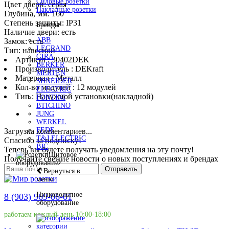
Силовые розетки
Цвет двери: серая
Накладные розетки
Глубина, мм: 160
Степень защиты: IP31
Бренды
Наличие двери: есть
ABB
Замок: есть
LEGRAND
Тип: навесной
GIRA
Артикул : 30402DEK
BERKER
Производитель : DEKraft
MERTEN
Материал : Металл
SHNEIDER
Кол-во модулей : 12 модулей
ELECTRIC
Тип : Наружной установки(накладной)
FONTINI
BTICHINO
JUNG
WERKEL
FEDE
Загрузка комментариев...
T&J ELECTRIC
Спасибо за подписку!
BJC
Теперь вы будете получать уведомления на эту почту!
Щитовое
Получайте свежие новости о новых поступлениях и брендах
оборудование
Отправить
Вернуться в
меню
Низковольтное
8 (903) 969-06-01
оборудование
работаем каждый день 10:00-18:00