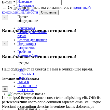
Навесные
E-mail
*
Напольные
Отправляя данные, вы соглашаетесь с
политикой
Модульные
конфиденциальности
Отправить
Прочее
×
оборудование
Контакторы
Ваша заявка успешно отправлена!
Рампределительные
блоки
Розетки для щитков
×
Индикаторы
напряжения
Гребёнки
Клемные блоки
Ваша заявка успешно отправлена!
Бренды
Наш специалист свяжется с вами в ближайшее время.
ABB
LEGRAND
DEKraft
Заглавие способа оплаты
HAGER
SCHNEIDER
×
ELECTRIC
Теплые полы
Lorem ipsum dolor sit amet consectetur, adipisicing elit. Officiis
Вернуться в
perferendis velit libero optio commodi sapiente quas. Vel, itaque.
меню
Nesciunt accusantium delectus inventore facilis doloremque
Теплые полы