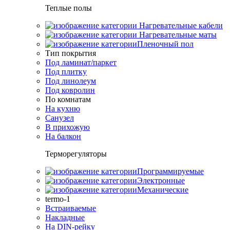
Теплые полы
Нагревательные кабели
Нагревательные маты
Пленочный пол
Тип покрытия
Под ламинат/паркет
Под плитку
Под линолеум
Под ковролин
По комнатам
На кухню
Санузел
В прихожую
На балкон
Терморегуляторы
Программируемые
Электронные
Механические
termo-1
Встраиваемые
Накладные
На DIN-рейку