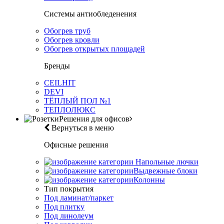
Системы антиобледенения
Обогрев труб
Обогрев кровли
Обогрев открытых площадей
Бренды
CEILHIT
DEVI
ТЁПЛЫЙ ПОЛ №1
ТЕПЛОЛЮКС
Решения для офисов
Вернуться в меню
Офисные решения
Напольные лючки
Выдвежные блоки
Колонны
Тип покрытия
Под ламинат/паркет
Под плитку
Под линолеум