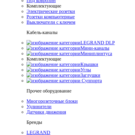
Под ковролин
Комплектующие
Электрические розетки
Розетки компьютерные
Выключатели с ключем
Кабель-каналы
LEGRAND DLP
Мини-каналы
Миниплинтуса
Комплектующие
Крышки
Углы
Заглушки
Суппорта
Прочее оборудование
Многорозеточные блоки
Удлинители
Датчики движения
Бренды
LEGRAND