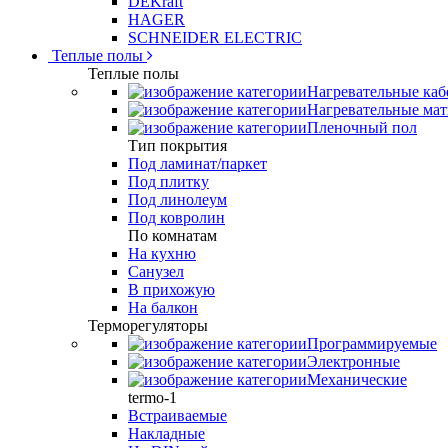
DEKraft
HAGER
SCHNEIDER ELECTRIC
Теплые полы
Теплые полы
Нагревательные каб
Нагревательные ма
Пленочный пол
Тип покрытия
Под ламинат/паркет
Под плитку
Под линолеум
Под ковролин
По комнатам
На кухню
Санузел
В прихожую
На балкон
Терморегуляторы
Программируемые
Электронные
Механические
termo-1
Встраиваемые
Накладные