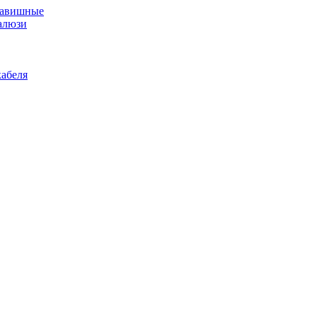
лавишные
алюзи
абеля