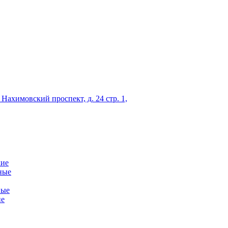
 Нахимовский проспект, д. 24 стр. 1,
кие
ные
ные
ие