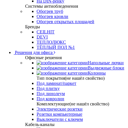
На DIN-рейку
Системы антиобледенения
Обогрев труб
Обогрев кровли
Обогрев открытых площадей
Бренды
CEILHIT
DEVI
ТЕПЛОЛЮКС
ТЁПЛЫЙ ПОЛ №1
Решения для офиса
Офисные решения
Напольные лючки
Выдвежные блоки
Колонны
Тип покрытия(не нашёл свойство)
Под ламинат/паркет
Под плитку
Под линолеум
Под ковролин
Комплектующие(не нашёл свойство)
Электрические розетки
Розетки компьютерные
Выключатели с ключем
Кабель-каналы