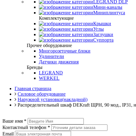
LEGRAND DLP
Мини-каналы
Миниплинтуса
Комплектующие
Крышки
Углы
Заглушки
Суппорта
Прочее оборудование
Многорозеточные блоки
Удлинители
Датчики движения
Бренды
LEGRAND
WERKEL
Главная страница
Силовое оборудование
Наружной установки(накладной)
Распределительный шкаф DEKraft ЩРН, 90 мод., IP31, н
Ваше имя
*
Контактный телефон
*
Email