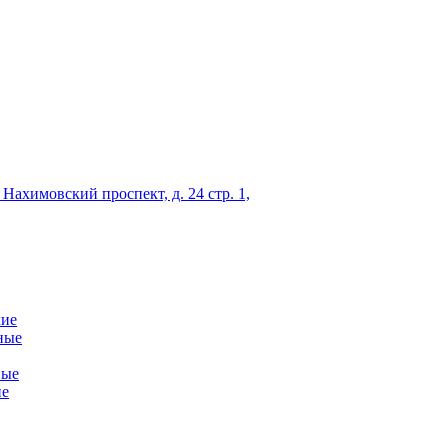
 Нахимовский проспект, д. 24 стр. 1,
кие
ные
ные
ие