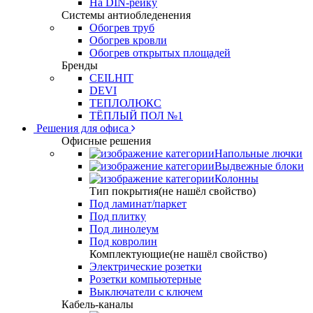
На DIN-рейку
Системы антиобледенения
Обогрев труб
Обогрев кровли
Обогрев открытых площадей
Бренды
CEILHIT
DEVI
ТЕПЛОЛЮКС
ТЁПЛЫЙ ПОЛ №1
Решения для офиса
Офисные решения
Напольные лючки
Выдвежные блоки
Колонны
Тип покрытия(не нашёл свойство)
Под ламинат/паркет
Под плитку
Под линолеум
Под ковролин
Комплектующие(не нашёл свойство)
Электрические розетки
Розетки компьютерные
Выключатели с ключем
Кабель-каналы