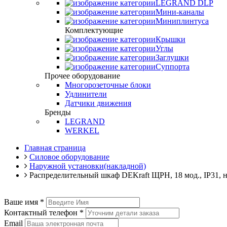
LEGRAND DLP
Мини-каналы
Миниплинтуса
Комплектующие
Крышки
Углы
Заглушки
Суппорта
Прочее оборудование
Многорозеточные блоки
Удлинители
Датчики движения
Бренды
LEGRAND
WERKEL
Главная страница
Силовое оборудование
Наружной установки(накладной)
Распределительный шкаф DEKraft ЩРН, 18 мод., IP31, н
Ваше имя
*
Контактный телефон
*
Email