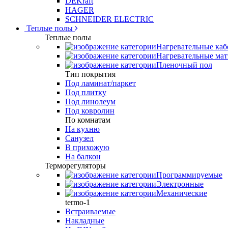
DEKraft
HAGER
SCHNEIDER ELECTRIC
Теплые полы
Теплые полы
Нагревательные каб
Нагревательные ма
Пленочный пол
Тип покрытия
Под ламинат/паркет
Под плитку
Под линолеум
Под ковролин
По комнатам
На кухню
Санузел
В прихожую
На балкон
Терморегуляторы
Программируемые
Электронные
Механические
termo-1
Встраиваемые
Накладные