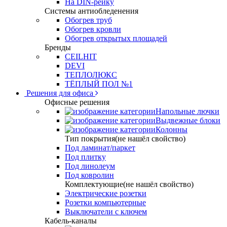
На DIN-рейку
Системы антиобледенения
Обогрев труб
Обогрев кровли
Обогрев открытых площадей
Бренды
CEILHIT
DEVI
ТЕПЛОЛЮКС
ТЁПЛЫЙ ПОЛ №1
Решения для офиса
Офисные решения
Напольные лючки
Выдвежные блоки
Колонны
Тип покрытия(не нашёл свойство)
Под ламинат/паркет
Под плитку
Под линолеум
Под ковролин
Комплектующие(не нашёл свойство)
Электрические розетки
Розетки компьютерные
Выключатели с ключем
Кабель-каналы