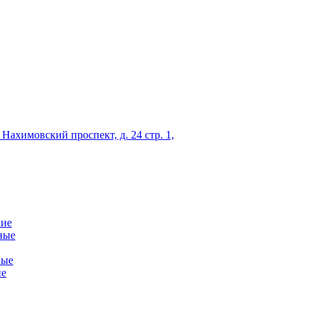
 Нахимовский проспект, д. 24 стр. 1,
кие
ные
ные
ие