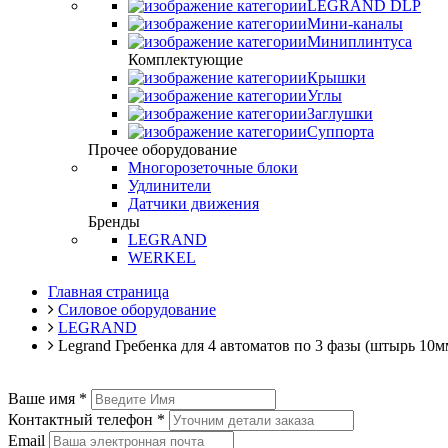
LEGRAND DLP
Мини-каналы
Миниплинтуса
Комплектующие
Крышки
Углы
Заглушки
Суппорта
Прочее оборудование
Многорозеточные блоки
Удлинители
Датчики движения
Бренды
LEGRAND
WERKEL
Главная страница
Силовое оборудование
LEGRAND
Legrand Гребенка для 4 автоматов по 3 фазы (штырь 10м
Ваше имя
*
Контактный телефон
*
Email