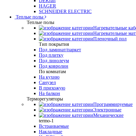
DEKraft
HAGER
SCHNEIDER ELECTRIC
Теплые полы
Теплые полы
Нагревательные каб
Нагревательные ма
Пленочный пол
Тип покрытия
Под ламинат/паркет
Под плитку
Под линолеум
Под ковролин
По комнатам
На кухню
Санузел
В прихожую
На балкон
Терморегуляторы
Программируемые
Электронные
Механические
termo-1
Встраиваемые
Накладные