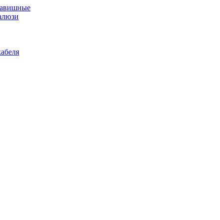
лавишные
алюзи
абеля