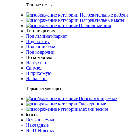
Теплые полы
Нагревательные кабели
Нагревательные маты
Пленочный пол
Тип покрытия
Под ламинат/паркет
Под плитку
Под линолеум
Под ковролин
По комнатам
На кухню
Санузел
В прихожую
На балкон
Терморегуляторы
Программируемые
Электронные
Механические
termo-1
Встраиваемые
Накладные
На DIN-рейку