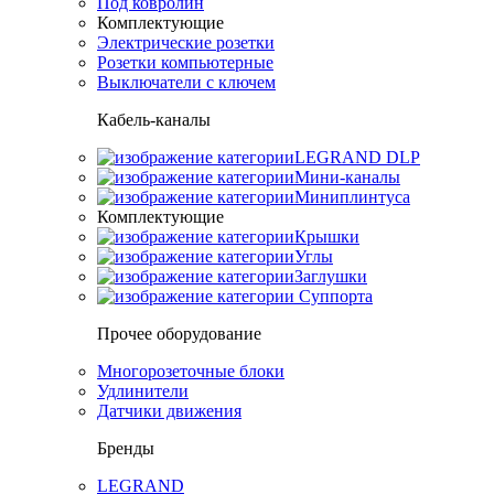
Под ковролин
Комплектующие
Электрические розетки
Розетки компьютерные
Выключатели с ключем
Кабель-каналы
LEGRAND DLP
Мини-каналы
Миниплинтуса
Комплектующие
Крышки
Углы
Заглушки
Суппорта
Прочее оборудование
Многорозеточные блоки
Удлинители
Датчики движения
Бренды
LEGRAND