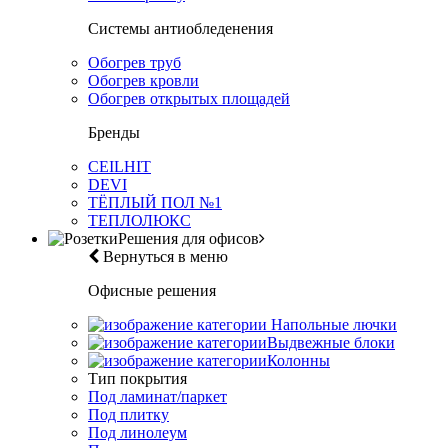
Системы антиобледенения
Обогрев труб
Обогрев кровли
Обогрев открытых площадей
Бренды
CEILHIT
DEVI
ТЁПЛЫЙ ПОЛ №1
ТЕПЛОЛЮКС
Решения для офисов
Вернуться в меню
Офисные решения
Напольные лючки
Выдвежные блоки
Колонны
Тип покрытия
Под ламинат/паркет
Под плитку
Под линолеум