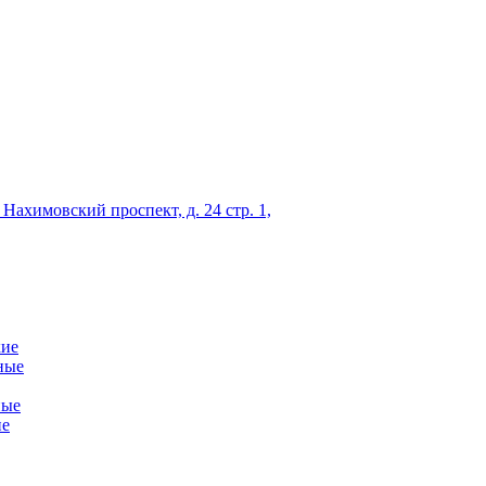
 Нахимовский проспект, д. 24 стр. 1,
кие
ные
ные
ие