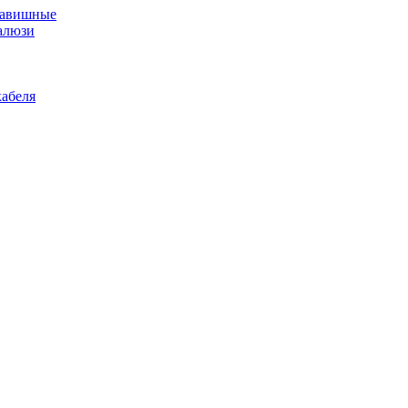
лавишные
алюзи
абеля