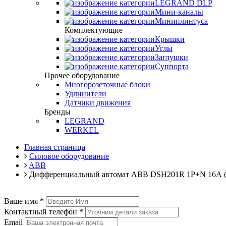
LEGRAND DLP
Мини-каналы
Миниплинтуса
Комплектующие
Крышки
Углы
Заглушки
Суппорта
Прочее оборудование
Многорозеточные блоки
Удлинители
Датчики движения
Бренды
LEGRAND
WERKEL
Главная страница
Силовое оборудование
ABB
Дифференциальный автомат ABB DSH201R 1P+N 16А ( C
Ваше имя
*
Контактный телефон
*
Email