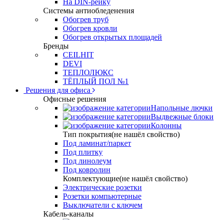
На DIN-рейку
Системы антиобледенения
Обогрев труб
Обогрев кровли
Обогрев открытых площадей
Бренды
CEILHIT
DEVI
ТЕПЛОЛЮКС
ТЁПЛЫЙ ПОЛ №1
Решения для офиса
Офисные решения
Напольные лючки
Выдвежные блоки
Колонны
Тип покрытия(не нашёл свойство)
Под ламинат/паркет
Под плитку
Под линолеум
Под ковролин
Комплектующие(не нашёл свойство)
Электрические розетки
Розетки компьютерные
Выключатели с ключем
Кабель-каналы