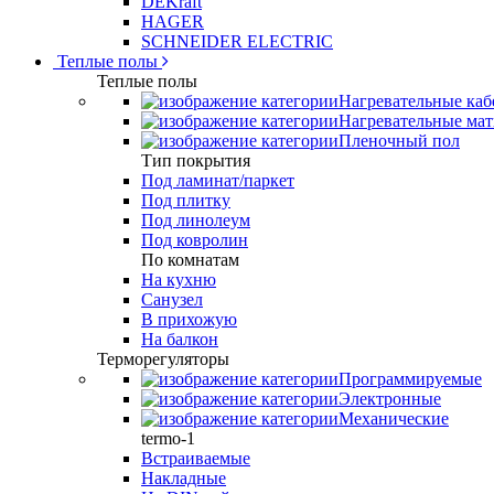
DEKraft
HAGER
SCHNEIDER ELECTRIC
Теплые полы
Теплые полы
Нагревательные каб
Нагревательные ма
Пленочный пол
Тип покрытия
Под ламинат/паркет
Под плитку
Под линолеум
Под ковролин
По комнатам
На кухню
Санузел
В прихожую
На балкон
Терморегуляторы
Программируемые
Электронные
Механические
termo-1
Встраиваемые
Накладные