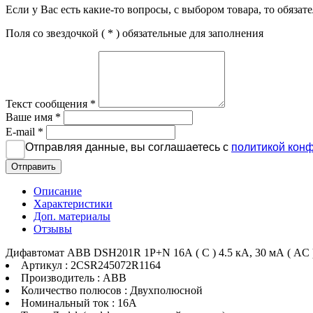
Если у Вас есть какие-то вопросы, с выбором товара, то обяза
Поля со звездочкой (
*
) обязательные для заполнения
Текст сообщения
*
Ваше имя
*
E-mail
*
Отправляя данные, вы соглашаетесь с
политикой кон
Отправить
Описание
Характеристики
Доп. материалы
Отзывы
Дифавтомат ABB DSH201R 1P+N 16А ( C ) 4.5 кА, 30 мА ( AC
Артикул : 2CSR245072R1164
Производитель : ABB
Количество полюсов : Двухполюсной
Номинальный ток : 16A