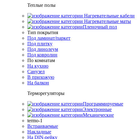
Теплые полы
Нагревательные кабели
Нагревательные маты
Пленочный пол
Тип покрытия
Под ламинат/паркет
Под плитку
Под линолеум
Под ковролин
По комнатам
На кухню
Санузел
В прихожую
На балкон
Терморегуляторы
Программируемые
Электронные
Механические
termo-1
Встраиваемые
Накладные
На DIN-рейку