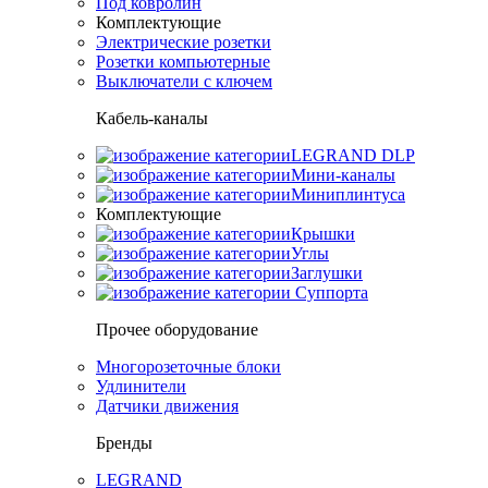
Под ковролин
Комплектующие
Электрические розетки
Розетки компьютерные
Выключатели с ключем
Кабель-каналы
LEGRAND DLP
Мини-каналы
Миниплинтуса
Комплектующие
Крышки
Углы
Заглушки
Суппорта
Прочее оборудование
Многорозеточные блоки
Удлинители
Датчики движения
Бренды
LEGRAND