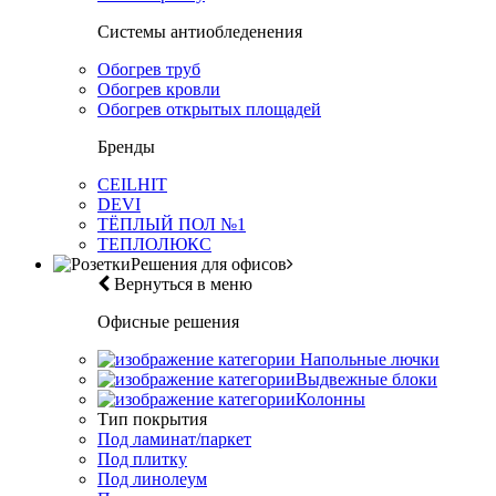
Системы антиобледенения
Обогрев труб
Обогрев кровли
Обогрев открытых площадей
Бренды
CEILHIT
DEVI
ТЁПЛЫЙ ПОЛ №1
ТЕПЛОЛЮКС
Решения для офисов
Вернуться в меню
Офисные решения
Напольные лючки
Выдвежные блоки
Колонны
Тип покрытия
Под ламинат/паркет
Под плитку
Под линолеум