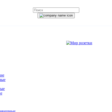
кие
ные
ные
ие
лавишные