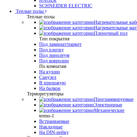
HAGER
SCHNEIDER ELECTRIC
Теплые полы
Теплые полы
Нагревательные каб
Нагревательные ма
Пленочный пол
Тип покрытия
Под ламинат/паркет
Под плитку
Под линолеум
Под ковролин
По комнатам
На кухню
Санузел
В прихожую
На балкон
Терморегуляторы
Программируемые
Электронные
Механические
termo-1
Встраиваемые
Накладные
На DIN-рейку