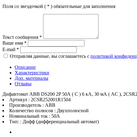
Поля со звездочкой (
*
) обязательные для заполнения
Текст сообщения
*
Ваше имя
*
E-mail
*
Отправляя данные, вы соглашаетесь с
политикой конфиден
Описание
Характеристики
Доп. материалы
Отзывы
Дифавтомат ABB DS200 2P 50А ( C ) 6 кА, 30 мА ( AC ), 2CS
Артикул : 2CSR252001R1504
Производитель : ABB
Количество полюсов : Двухполюсной
Номинальный ток : 50A
Тип: : Дифф (дифференциальный автомат)