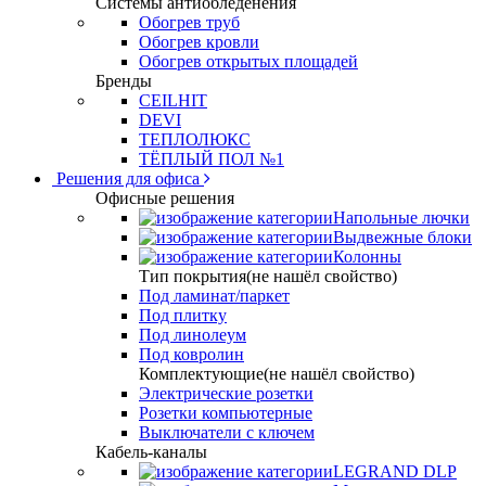
Системы антиобледенения
Обогрев труб
Обогрев кровли
Обогрев открытых площадей
Бренды
CEILHIT
DEVI
ТЕПЛОЛЮКС
ТЁПЛЫЙ ПОЛ №1
Решения для офиса
Офисные решения
Напольные лючки
Выдвежные блоки
Колонны
Тип покрытия(не нашёл свойство)
Под ламинат/паркет
Под плитку
Под линолеум
Под ковролин
Комплектующие(не нашёл свойство)
Электрические розетки
Розетки компьютерные
Выключатели с ключем
Кабель-каналы
LEGRAND DLP