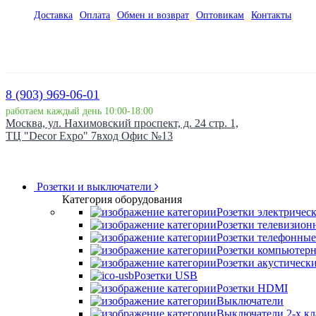
Доставка
Оплата
Обмен и возврат
Оптовикам
Контакты
8 (903) 969-06-01
работаем каждый день 10:00-18:00
Москва, ул. Нахимовский проспект, д. 24 стр. 1,
ТЦ "Decor Expo" 7вход Офис №13
Розетки и выключатели
Категория оборудования
Розетки электричес
Розетки телевизион
Розетки телефонные
Розетки компьютер
Розетки акустическ
Розетки USB
Розетки HDMI
Выключатели
Выключатели 2-х к