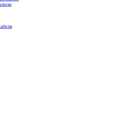
алюзи
абеля