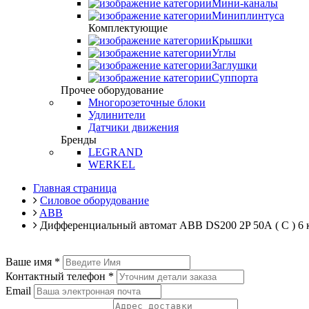
Мини-каналы
Миниплинтуса
Комплектующие
Крышки
Углы
Заглушки
Суппорта
Прочее оборудование
Многорозеточные блоки
Удлинители
Датчики движения
Бренды
LEGRAND
WERKEL
Главная страница
Силовое оборудование
ABB
Дифференциальный автомат ABB DS200 2P 50А ( C ) 6 
Ваше имя
*
Контактный телефон
*
Email