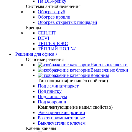
На DIN-рейку
Системы антиобледенения
Обогрев труб
Обогрев кровли
Обогрев открытых площадей
Бренды
CEILHIT
DEVI
ТЕПЛОЛЮКС
ТЁПЛЫЙ ПОЛ №1
Решения для офиса
Офисные решения
Напольные лючки
Выдвежные блоки
Колонны
Тип покрытия(не нашёл свойство)
Под ламинат/паркет
Под плитку
Под линолеум
Под ковролин
Комплектующие(не нашёл свойство)
Электрические розетки
Розетки компьютерные
Выключатели с ключем
Кабель-каналы