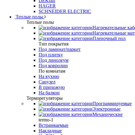
DEKraft
HAGER
SCHNEIDER ELECTRIC
Теплые полы
Теплые полы
Нагревательные каб
Нагревательные ма
Пленочный пол
Тип покрытия
Под ламинат/паркет
Под плитку
Под линолеум
Под ковролин
По комнатам
На кухню
Санузел
В прихожую
На балкон
Терморегуляторы
Программируемые
Электронные
Механические
termo-1
Встраиваемые
Накладные