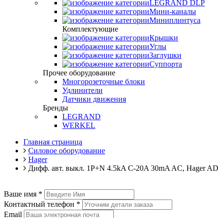
LEGRAND DLP
Мини-каналы
Миниплинтуса
Комплектующие
Крышки
Углы
Заглушки
Суппорта
Прочее оборудование
Многорозеточные блоки
Удлинители
Датчики движения
Бренды
LEGRAND
WERKEL
Главная страница
Силовое оборудование
Hager
Дифф. авт. выкл. 1P+N 4.5kA C-20A 30mA AC, Hager A
Ваше имя
*
Контактный телефон
*
Email