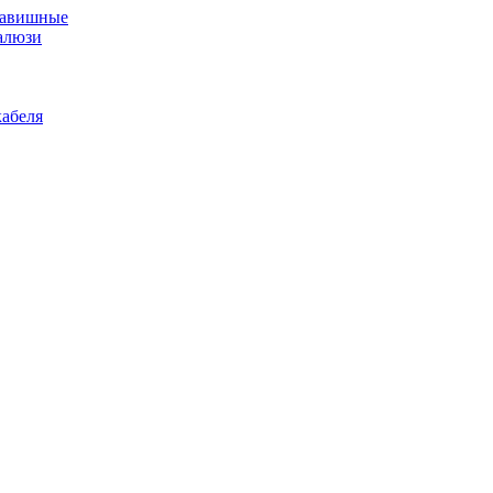
лавишные
алюзи
абеля