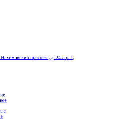
 Нахимовский проспект, д. 24 стр. 1,
кие
ные
ные
ие