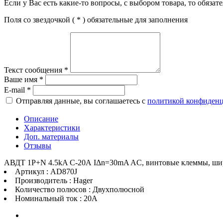
Если у Вас есть какие-то вопросы, с выбором товара, то обяза
Поля со звездочкой (
*
) обязательные для заполнения
Текст сообщения
*
Ваше имя
*
E-mail
*
Отправляя данные, вы соглашаетесь с
политикой конфиден
Описание
Характеристики
Доп. материалы
Отзывы
АВДТ 1P+N 4.5kA C-20A IΔn=30mA AC, винтовые клеммы, ш
Артикул : AD870J
Производитель : Hager
Количество полюсов : Двухполюсной
Номинальный ток : 20A