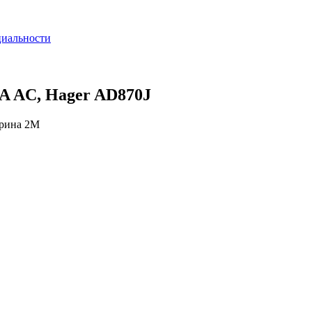
циальности
mA AC, Hager AD870J
рина 2М