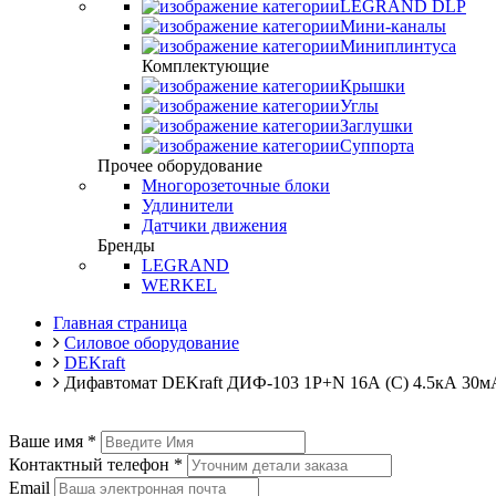
LEGRAND DLP
Мини-каналы
Миниплинтуса
Комплектующие
Крышки
Углы
Заглушки
Суппорта
Прочее оборудование
Многорозеточные блоки
Удлинители
Датчики движения
Бренды
LEGRAND
WERKEL
Главная страница
Силовое оборудование
DEKraft
Дифавтомат DEKraft ДИФ-103 1P+N 16А (C) 4.5кА 30м
Ваше имя
*
Контактный телефон
*
Email