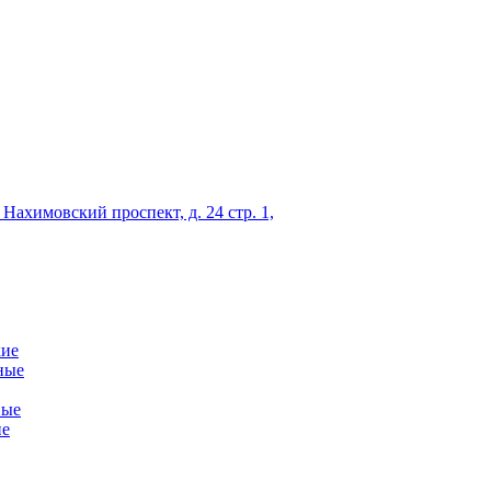
 Нахимовский проспект, д. 24 стр. 1,
кие
ные
ные
ие