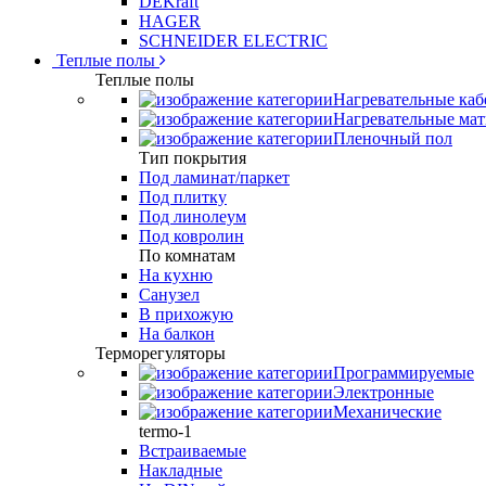
DEKraft
HAGER
SCHNEIDER ELECTRIC
Теплые полы
Теплые полы
Нагревательные каб
Нагревательные ма
Пленочный пол
Тип покрытия
Под ламинат/паркет
Под плитку
Под линолеум
Под ковролин
По комнатам
На кухню
Санузел
В прихожую
На балкон
Терморегуляторы
Программируемые
Электронные
Механические
termo-1
Встраиваемые
Накладные