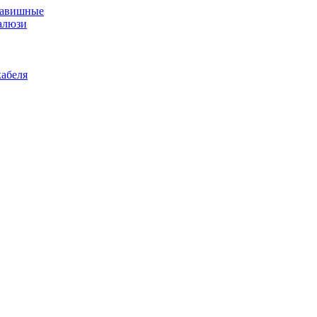
лавишные
алюзи
абеля