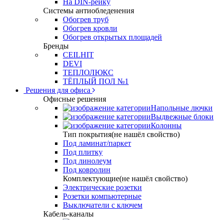
На DIN-рейку
Системы антиобледенения
Обогрев труб
Обогрев кровли
Обогрев открытых площадей
Бренды
CEILHIT
DEVI
ТЕПЛОЛЮКС
ТЁПЛЫЙ ПОЛ №1
Решения для офиса
Офисные решения
Напольные лючки
Выдвежные блоки
Колонны
Тип покрытия(не нашёл свойство)
Под ламинат/паркет
Под плитку
Под линолеум
Под ковролин
Комплектующие(не нашёл свойство)
Электрические розетки
Розетки компьютерные
Выключатели с ключем
Кабель-каналы