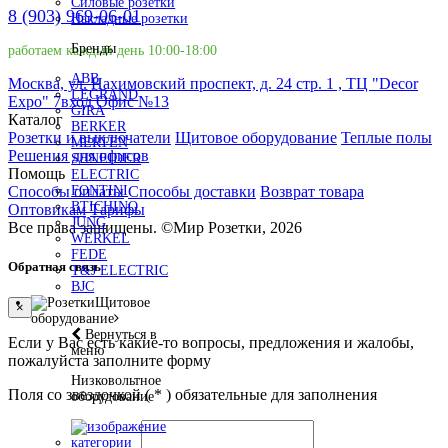
Силовые розетки
8 (903) 969-06-01
Накладные розетки
Бренды
работаем каждый день 10:00-18:00
ABB
Москва, ул. Нахимовский проспект, д. 24 стр. 1 , ТЦ "Decor
LEGRAND
Expo" 7вход Офис №13
GIRA
Каталог
BERKER
Розетки и выключатели
Щитовое оборудование
Теплые полы
MERTEN
Решения для офисов
SHNEIDER
Помощь
ELECTRIC
Способы оплаты
Способы доставки
Возврат товара
FONTINI
BTICHINO
Оптовикам
Тарифы
JUNG
Все права защищены.
©
Мир Розетки,
2026
WERKEL
FEDE
Обратная связь
T&J ELECTRIC
BJC
Щитовое
×
оборудование
Вернуться в
Если у Вас есть какие-то вопросы, предложения и жалобы,
меню
пожалуйста заполните форму
Низковольтное
Поля со звездочкой (
*
) обязательные для заполнения
оборудование