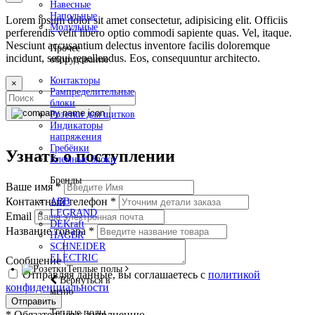
Навесные
Напольные
Lorem ipsum dolor sit amet consectetur, adipisicing elit. Officiis
Модульные
perferendis velit libero optio commodi sapiente quas. Vel, itaque.
Nesciunt accusantium delectus inventore facilis doloremque
Прочее
incidunt, sequi repellendus. Eos, consequuntur architecto.
оборудование
Контакторы
×
Рампределительные
блоки
Розетки для щитков
Индикаторы
напряжения
Гребёнки
Узнать о поступлении
Клемные блоки
Бренды
Ваше имя
*
Контактный телефон
*
ABB
LEGRAND
Email
DEKraft
Название товара
*
HAGER
SCHNEIDER
ELECTRIC
Сообщение
Теплые полы
Отправляя данные, вы соглашаетесь с
политикой
Вернуться в
конфиденциальности
меню
Отправить
Теплые полы
*
Обязательно к заполнению