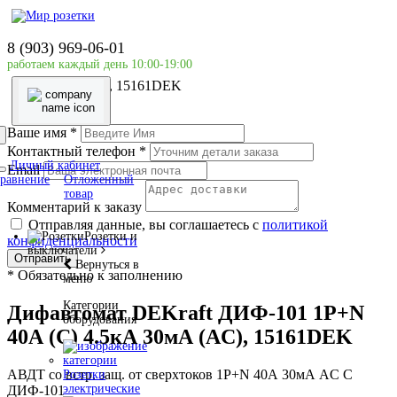
Главная страница
Силовое оборудование
8 (903) 969-06-01
DEKraft
работаем каждый день 10:00-19:00
Дифавтомат DEKraft ДИФ-101 1P+N 40А (C) 4.5кА
30мА (AC), 15161DEK
Ваше имя
*
Контактный телефон
*
Личный кабинет
Email
равнение
Отложенный
товар
Комментарий к заказу
Отправляя данные, вы соглашаетесь с
политикой
Розетки и
конфиденциальности
выключатели
Отправить
Вернуться в
*
Обязательно к заполнению
меню
Категории
Дифавтомат DEKraft ДИФ-101 1P+N
оборудования
40А (C) 4.5кА 30мА (AC), 15161DEK
АВДТ со встр. защ. от сверхтоков 1P+N 40А 30мА AC С
Розетки
электрические
ДИФ-101