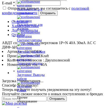
E-mail
*
Отправляя данные, вы соглашаетесь с
политикой
Выключатели 2-х
конфиденциальности
Отправить
клавишные
Описание
Выключатели для
Характеристики
жалюзи
Доп. материалы
Отзывы
Светорегуляторы
АВДТ со встр. защ. от сверхтоков 1P+N 40А 30мА AC С
ДИФ-101
Артикул : 15161DEK
Датчики движения
Производитель : DEKraft
Количество полюсов : Двухполюсной
Терморегуляторы
Номинальный ток : 40A
Заглушки/ Выводы
кабеля
Загрузка комментариев...
Спасибо за подписку!
Теперь вы будете получать уведомления на эту почту!
Рамки
Получайте свежие новости о новых поступлениях и брендах
Прочее
Отправить
оборудование