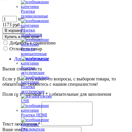
Розетки
телевизионные
шт
1173
руб.
Розетки
В корзину
телефонные
Купить в один клик
Добавить к сравнению
Отложить товар
Розетки
компьютерные
Дополнительные
Розетки
Вызов специалиста
акустические
Если у Вас есть какие-то вопросы, с выбором товара, то
обязательно свяжитесь с нашим специалистом!
Розетки
акустические
Поля со звездочкой (
*
) обязательные для заполнения
Розетки
USB
Розетки HDMI
Текст сообщения
*
Ваше имя
*
Выключатели