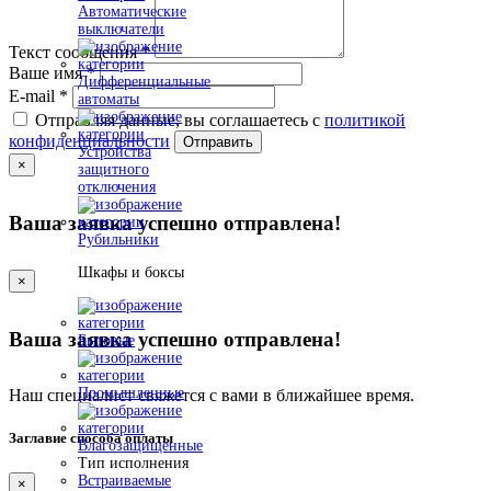
Автоматические
выключатели
Текст сообщения
*
Ваше имя
*
Дифференциальные
E-mail
*
автоматы
Отправляя данные, вы соглашаетесь с
политикой
конфиденциальности
Отправить
Устройства
×
защитного
отключения
Ваша заявка успешно отправлена!
Рубильники
Шкафы и боксы
×
Ваша заявка успешно отправлена!
Бытовые
Промышленные
Наш специалист свяжется с вами в ближайшее время.
Заглавие способа оплаты
Влагозащищенные
Тип исполнения
Встраиваемые
×