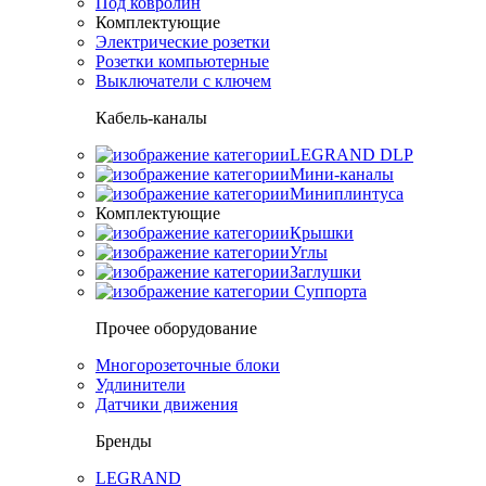
Под ковролин
Комплектующие
Электрические розетки
Розетки компьютерные
Выключатели с ключем
Кабель-каналы
LEGRAND DLP
Мини-каналы
Миниплинтуса
Комплектующие
Крышки
Углы
Заглушки
Суппорта
Прочее оборудование
Многорозеточные блоки
Удлинители
Датчики движения
Бренды
LEGRAND