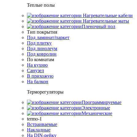
Теплые полы
Нагревательные кабели
Нагревательные маты
Пленочный пол
Тип покрытия
Под ламинат/паркет
Под плитку
Под линолеум
Под ковролин
По комнатам
На кухню
Санузел
В прихожую
На балкон
Терморегуляторы
Программируемые
Электронные
Механические
termo-1
Встраиваемые
Накладные
На DIN-рейку