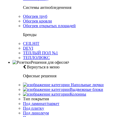
Системы антиобледенения
Обогрев труб
Обогрев кровли
Обогрев открытых площадей
Бренды
CEILHIT
DEVI
ТЁПЛЫЙ ПОЛ №1
ТЕПЛОЛЮКС
Решения для офисов
Вернуться в меню
Офисные решения
Напольные лючки
Выдвежные блоки
Колонны
Тип покрытия
Под ламинат/паркет
Под плитку
Под линолеум