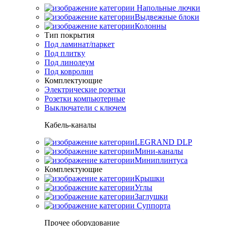
Напольные лючки
Выдвежные блоки
Колонны
Тип покрытия
Под ламинат/паркет
Под плитку
Под линолеум
Под ковролин
Комплектующие
Электрические розетки
Розетки компьютерные
Выключатели с ключем
Кабель-каналы
LEGRAND DLP
Мини-каналы
Миниплинтуса
Комплектующие
Крышки
Углы
Заглушки
Суппорта
Прочее оборудование