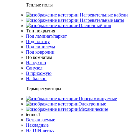
Теплые полы
Нагревательные кабели
Нагревательные маты
Пленочный пол
Тип покрытия
Под ламинат/паркет
Под плитку
Под линолеум
Под ковролин
По комнатам
На кухню
Санузел
В прихожую
На балкон
Терморегуляторы
Программируемые
Электронные
Механические
termo-1
Встраиваемые
Накладные
На DIN-рейку