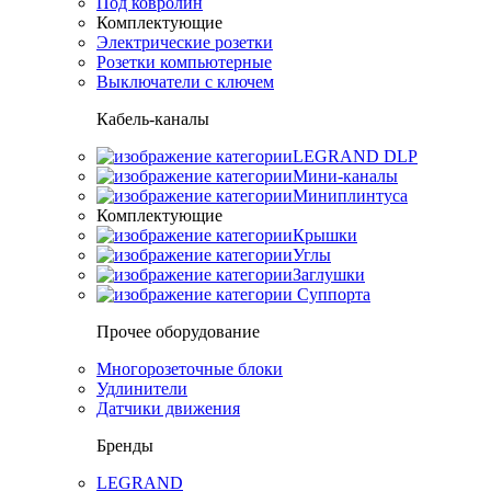
Под ковролин
Комплектующие
Электрические розетки
Розетки компьютерные
Выключатели с ключем
Кабель-каналы
LEGRAND DLP
Мини-каналы
Миниплинтуса
Комплектующие
Крышки
Углы
Заглушки
Суппорта
Прочее оборудование
Многорозеточные блоки
Удлинители
Датчики движения
Бренды
LEGRAND