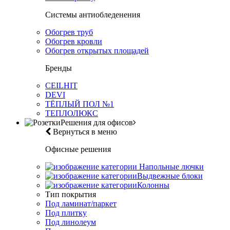
Системы антиобледенения
Обогрев труб
Обогрев кровли
Обогрев открытых площадей
Бренды
CEILHIT
DEVI
ТЁПЛЫЙ ПОЛ №1
ТЕПЛОЛЮКС
Решения для офисов
Вернуться в меню
Офисные решения
Напольные лючки
Выдвежные блоки
Колонны
Тип покрытия
Под ламинат/паркет
Под плитку
Под линолеум